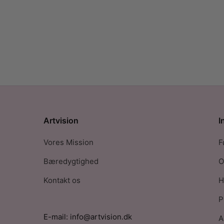
Artvision
I
Vores Mission
F
Bæredygtighed
O
Kontakt os
H
P
E-mail: info@artvision.dk
A