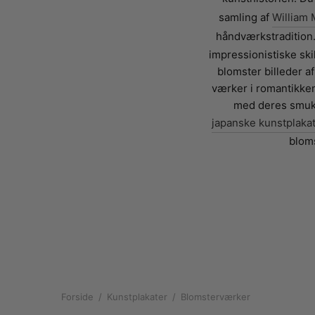
samling af
William 
håndværkstradition.
impressionistiske ski
blomster billeder 
værker i romantikken
med deres smukke
japanske kunstplaka
blom
Forside
/
Kunstplakater
/
Blomsterværker