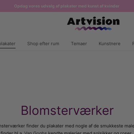
Opdag vores udvalg af plakater med kunst af kvinder
lakater
Shop efter rum
Temaer
Kunstnere
Blomsterværker
omsterværker finder du plakater med nogle af de smukkeste male
finder bl.a.
Van Goghs
kendte malerier med solsikker og roser. 