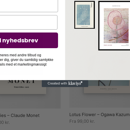
d nyhedsbrev
neres med andre tilbud og
der dig, giver du samtidig samtykke
-mails med et marketingmæssigt
Lotus Flower – Ogawa Kazum
lies – Claude Monet
Fra
99,00
kr.
00
kr.