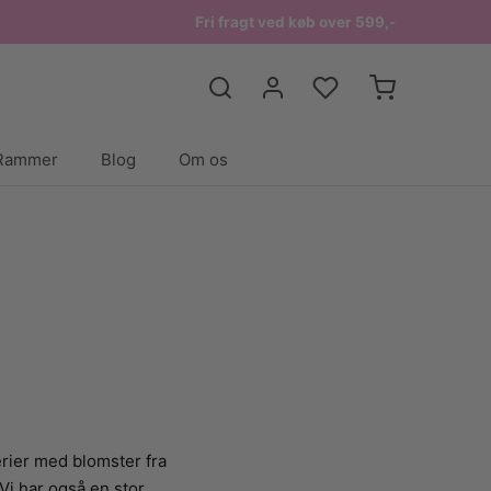
Fri fragt ved køb over 599,-
Rammer
Blog
Om os
rier med blomster fra
Vi har også en stor