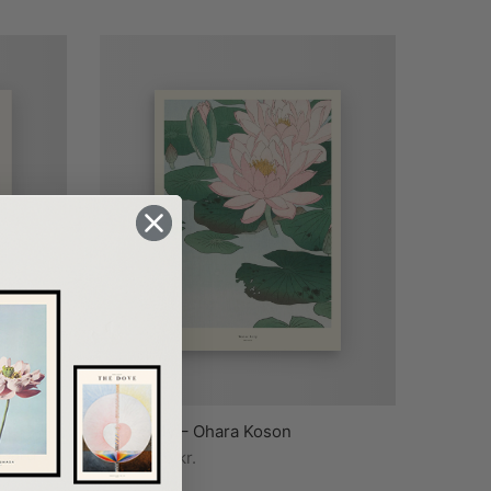
Water Lily – Ohara Koson
ren og
gaard
Fra
89,00
kr.