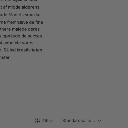
t af middelalderens
aude Monets
smukke
gerne fremhæve de fine
stnere malede deres
ods opnåede de succes
vi anbefale vores
 Så lad kreativiteten
ster.
Filtre