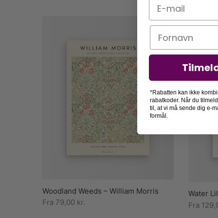
E-mail
Navn
Tilmel
*Rabatten kan ikke kombi
rabatkoder. Når du tilmel
til, at vi må sende dig e
formål.
Woodland Weeds – William Morris
Water Li
Fra
79,00
kr.
Fra
129,