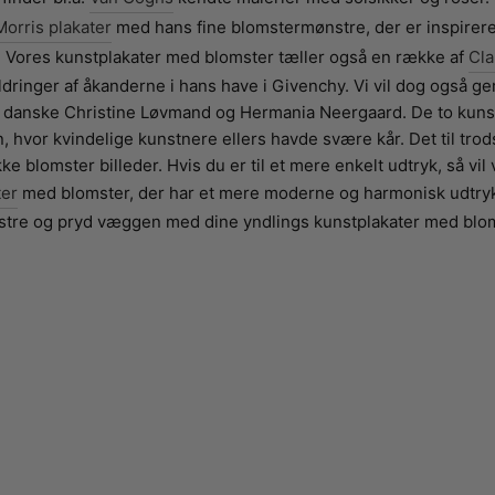
Morris plakater
med hans fine blomstermønstre, der er inspirere
 Vores kunstplakater med blomster tæller også en række af
Cl
ldringer af åkanderne i hans have i Givenchy. Vi vil dog også 
af danske Christine Løvmand og Hermania Neergaard. De to kun
, hvor kvindelige kunstnere ellers havde svære kår. Det til tr
 blomster billeder. Hvis du er til et mere enkelt udtryk, så vil 
ter
med blomster, der har et mere moderne og harmonisk udtryk.
stre og pryd væggen med dine yndlings kunstplakater med blom