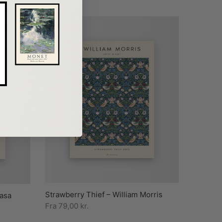
Strawberry Thief – William Morris
asa
Fra
79,00
kr.