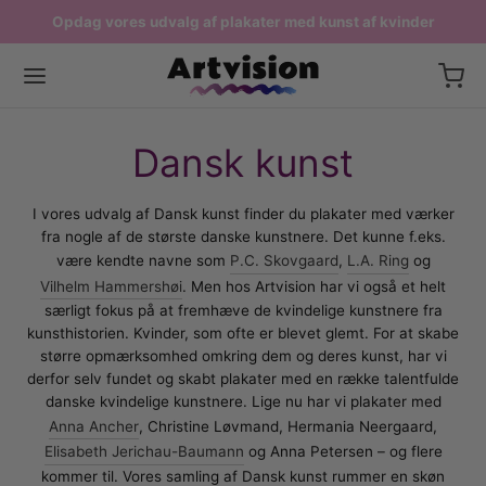
Opdag vores udvalg af plakater med kunst af kvinder
Fri fragt ved køb over 599,-
Produceres i Danmark
Tilbage
Tilbage
Tilbage
Tilbage
Dansk kunst
ERNE PLAKATER
STPLAKATER
P EFTER RUM
AER
I vores udvalg af Dansk kunst finder du plakater med værker
fra nogle af de største danske kunstnere. Det kunne f.eks.
sterplakater
delige kunstnere
ter til stuen
 Dag plakater
være kendte navne som
P.C. Skovgaard
,
L.A. Ring
og
Vilhelm Hammershøi
. Men hos Artvision har vi også et helt
lakater
k kunst
ter til køkkenet
rsplakater
særligt fokus på at fremhæve de kvindelige kunstnere fra
kunsthistorien. Kvinder, som ofte er blevet glemt. For at skabe
plakater
sk kunst
ater til soveværelset
igheds plakater
større opmærksomhed omkring dem og deres kunst, har vi
derfor selv fundet og skabt plakater med en række talentfulde
ater med Danmark
nsk kunst
ater til børneværelset
t af kvinder
danske kvindelige kunstnere. Lige nu har vi plakater med
Anna Ancher
, Christine Løvmand, Hermania Neergaard,
iske Plakater
sterværker
ater til badeværelset
nhavn plakater
Elisabeth Jerichau-Baumann
og Anna Petersen – og flere
kommer til. Vores samling af Dansk kunst rummer en skøn