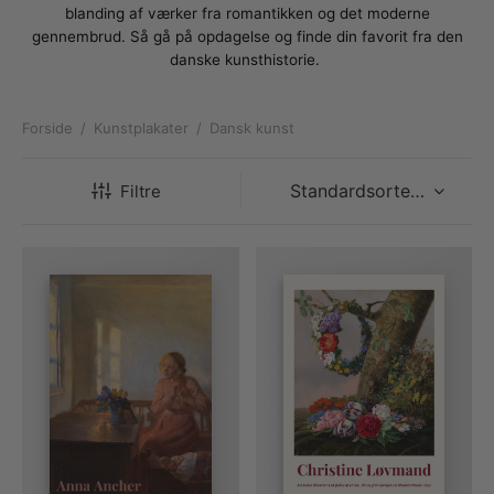
rakte plakater
ntikken
ater til sommerhuset
us plakater
blanding af værker fra romantikken og det moderne
gennembrud. Så gå på opdagelse og finde din favorit fra den
ter i pastelfarver
isme
ater med kvinder
danske kunsthistorie.
ægt plakater
essionisme
lakater
Forside
/
Kunstplakater
/
Dansk kunst
ey plakater
ernisme
erplakater
Filtre