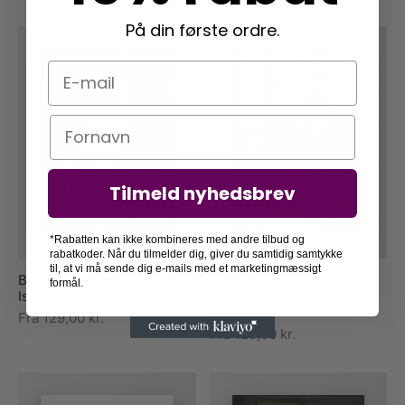
På din første ordre.
E-mail
Navn
Tilmeld nyhedsbrev
*Rabatten kan ikke kombineres med andre tilbud og
rabatkoder. Når du tilmelder dig, giver du samtidig samtykke
til, at vi må sende dig e-mails med et marketingmæssigt
Bøgeskov i maj. Motiv fra
Bretagne-pige ordner
formål.
Iselingen – P. C. Skovgaard
planter i et drivhus – Anna
Petersen
Fra
129,00
kr.
Fra
129,00
kr.