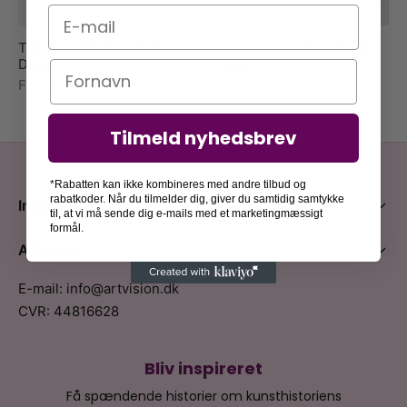
E-mail
Danseurs en vert – Edgar
The Art of Ballet – Edgar
Degas
Degas
Navn
Fra
199,00
kr.
Fra
199,00
kr.
Tilmeld nyhedsbrev
*Rabatten kan ikke kombineres med andre tilbud og
rabatkoder. Når du tilmelder dig, giver du samtidig samtykke
Information
til, at vi må sende dig e-mails med et marketingmæssigt
formål.
Artvision
E-mail: info@artvision.dk
CVR: 44816628
Bliv inspireret
Få spændende historier om kunsthistoriens