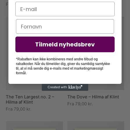
Fra
79,00
kr.
Fra
79,00
kr.
E-mail
Navn
Tilmeld nyhedsbrev
*Rabatten kan ikke kombineres med andre tilbud og
rabatkoder. Når du tilmelder dig, giver du samtidig samtykke
til, at vi må sende dig e-mails med et marketingmæssigt
formål.
The Ten Largest no. 2 –
The Dove – Hilma af Klint
Hilma af Klint
Fra
79,00
kr.
Fra
79,00
kr.