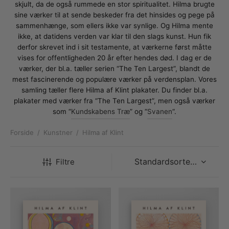
rakte plakater
ntikken
ater til sommerhuset
us plakater
skjult, da de også rummede en stor spiritualitet. Hilma brugte
sine værker til at sende beskeder fra det hinsides og pege på
ter i pastelfarver
isme
ater med kvinder
sammenhænge, som ellers ikke var synlige. Og Hilma mente
ikke, at datidens verden var klar til den slags kunst. Hun fik
derfor skrevet ind i sit testamente, at værkerne først måtte
ægt plakater
essionisme
lakater
vises for offentligheden 20 år efter hendes død. I dag er de
værker, der bl.a. tæller serien “The Ten Largest”, blandt de
ey plakater
ernisme
erplakater
mest fascinerende og populære værker på verdensplan. Vores
samling tæller flere Hilma af Klint plakater. Du finder bl.a.
plakater med værker fra “The Ten Largest”, men også værker
som “
Kundskabens Træ
” og “
Svanen
“.
Forside
/
Kunstner
/
Hilma af Klint
Filtre