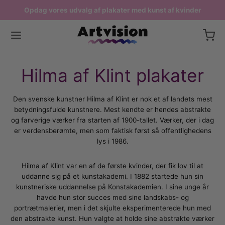
Opdag vores udvalg af plakater med kunst af kvinder
Fri fragt ved køb over 599,-
Produceres i Danmark
Tilbage
Tilbage
Tilbage
Tilbage
Hilma af Klint plakater
ERNE PLAKATER
STPLAKATER
P EFTER RUM
AER
Den svenske kunstner Hilma af Klint er nok et af landets mest
betydningsfulde kunstnere. Mest kendte er hendes abstrakte
sterplakater
delige kunstnere
ter til stuen
 Dag plakater
og farverige værker fra starten af 1900-tallet. Værker, der i dag
er verdensberømte, men som faktisk først så offentlighedens
lakater
k kunst
ter til køkkenet
rsplakater
lys i 1986.
plakater
sk kunst
ater til soveværelset
igheds plakater
Hilma af Klint var en af de første kvinder, der fik lov til at
uddanne sig på et kunstakademi. I 1882 startede hun sin
ater med Danmark
nsk kunst
ater til børneværelset
t af kvinder
kunstneriske uddannelse på Konstakademien. I sine unge år
havde hun stor succes med sine landskabs- og
iske Plakater
sterværker
ater til badeværelset
nhavn plakater
portrætmalerier, men i det skjulte eksperimenterede hun med
den abstrakte kunst. Hun valgte at holde sine abstrakte værker