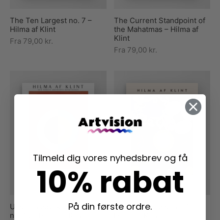
The Ten Largest no. 7 –
The Current Standpoint of
Hilma af Klint
the Mahatmas – Hilma af
Klint
Fra
79,00
kr.
Fra
79,00
kr.
Tilmeld dig vores nyhedsbrev og få
10% rabat
På din første ordre.
Udstillingsplakat: Svanen
The Ten Largest no. 1 –
no. 18 – Hilma af Klint
Hilma af Klint