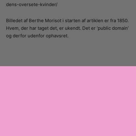
dens-oversete-kvinder/
Billedet af Berthe Morisot i starten af artiklen er fra 1850.
Hvem, der har taget det, er ukendt. Det er ‘public domain’
og derfor udenfor ophavsret.
Information
Artvision