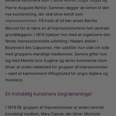
berømte kunstnere som
Claude Monet
,
Edgar Degas
og
Pierre-Auguste Renior. Sammen lægger de kimen til den
nye kunstretning, der skal blive kendt som
impressionismen
. På trods af sit køn anses Berthe
Morisot for at være en af impressionismens helt centrale
grundlæggere. I 1874 hjælper hun med at organisere den
første impressionistiske udstilling i Nadars atelier i
Boulevard des Capucines. Her udstiller hun side om side
med gruppens mandlige medlemmer. Senere gifter hun
sig med Manets bror Eugène og deres kommende hjem
bliver et yndet mødested for gruppen af impressionister
– samt et kærkomment tilflugtssted for yngre digtere og
musikere.
En kvindelig kunstners begrænsninger
I 1878 får gruppen af impressionister et andet centralt
kvindeligt medlem, Mary Cassat, der bliver Morisots