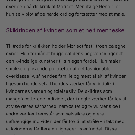
over den hårde kritik af Morisot. Men ifølge Renoir ler
hun selv blot af de hårde ord og fortsætter med at male.
Skildringen af kvinden som et helt menneske
Til trods for kritikken holder Morisot fast i troen på egne
evner. Hun formår at bruge datidens begrænsninger af
den kvindelige kunstner til sin egen fordel. Hun maler
smukke og levende portrætter af det fashionable
overklasseliv, af hendes familie og mest af alt; af kvinder
ligesom hende selv. I hendes værker får vi indblik i
kvindernes verden og følelsesliv. De skildres som
mangefacetterede individer, der i nogle værker får lov til
at vise deres sårbarhed, nervøsitet og tvivl. Mens de i
andre værker fremstår som selvsikre og mere
uafhængige individer, der får lov til at stråle – i takt med,
at kvinderne får flere muligheder i samfundet. Disse