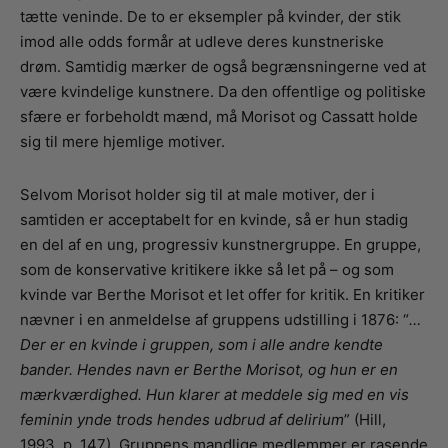
tætte veninde. De to er eksempler på kvinder, der stik
imod alle odds formår at udleve deres kunstneriske
drøm. Samtidig mærker de også begrænsningerne ved at
være kvindelige kunstnere. Da den offentlige og politiske
sfære er forbeholdt mænd, må Morisot og Cassatt holde
sig til mere hjemlige motiver.
Selvom Morisot holder sig til at male motiver, der i
samtiden er acceptabelt for en kvinde, så er hun stadig
en del af en ung, progressiv kunstnergruppe. En gruppe,
som de konservative kritikere ikke så let på – og som
kvinde var Berthe Morisot et let offer for kritik. En kritiker
nævner i en anmeldelse af gruppens udstilling i 1876: “
…
Der er en kvinde i gruppen, som i alle andre kendte
bander. Hendes navn er Berthe Morisot, og hun er en
mærkværdighed. Hun klarer at meddele sig med en vis
feminin ynde trods hendes udbrud af delirium
” (Hill,
1993, p. 147). Gruppens mandlige medlemmer er rasende