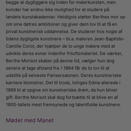
begge at dygtiggøre sig inden for malerkunsten, men
kvinder har endnu ikke mulighed for at studere på
landets kunstakademier. Heldigvis støtter Berthes mor op
om sine døtres ambitioner og giver dem lov til at få en
privat kunstnerisk uddannelse. De studerer hos nogle af
tidens dygtigste kunstnere – bl.a. maleren Jean-Baptiste-
Camille Corot, der hjælper de to unge malere med at
udvikle deres evner indenfor friluftsmaleriet. De værker,
Berthe Morisot skaber på denne tid, vælger hun dog
senere at tage afstand fra. I 1864 får de to lov til at
udstille på selveste Parisersalonen. Deres kunstneriske
karriere blomstrer. Det til trods, tvinges Edma allerede i
1869 til at opgive sin kunstneriske drøm, da hun bliver
gift. Berthe Morisot skal dog fortsætte til at blive en af
1800-tallets mest fremsynede og talentfulde kunstnere.
Mødet med Manet