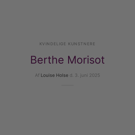
rakte plakater
ntikken
ater til sommerhuset
us plakater
ter i pastelfarver
isme
ater med kvinder
ægt plakater
essionisme
lakater
ey plakater
ernisme
erplakater
KVINDELIGE KUNSTNERE
Berthe Morisot
Af
Louise Holse
d.
3. juni 2025