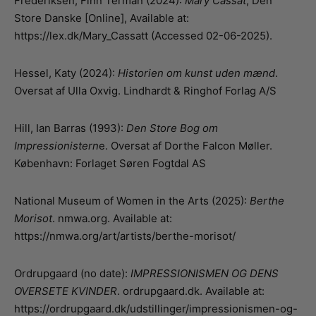
Frederiksen, Finn Terman (2024):
Mary Cassat
, Den
Store Danske [Online], Available at:
https://lex.dk/Mary_Cassatt (Accessed 02-06-2025).
Hessel, Katy (2024):
Historien om kunst uden mænd
.
Oversat af Ulla Oxvig. Lindhardt & Ringhof Forlag A/S
Hill, Ian Barras (1993):
Den Store Bog om
Impressionistern
e. Oversat af Dorthe Falcon Møller.
København: Forlaget Søren Fogtdal AS
National Museum of Women in the Arts (2025):
Berthe
Morisot
. nmwa.org. Available at:
https://nmwa.org/art/artists/berthe-morisot/
Ordrupgaard (no date):
IMPRESSIONISMEN OG DENS
OVERSETE KVINDER
. ordrupgaard.dk. Available at:
https://ordrupgaard.dk/udstillinger/impressionismen-og-