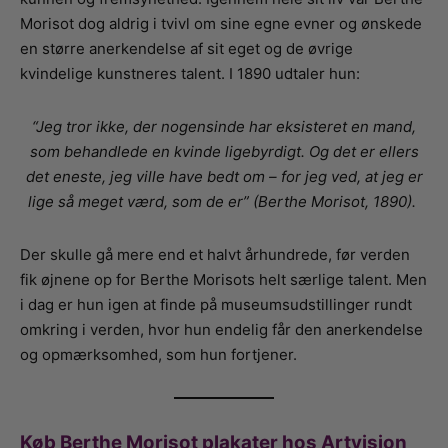
Morisot dog aldrig i tvivl om sine egne evner og ønskede
en større anerkendelse af sit eget og de øvrige
kvindelige kunstneres talent. I 1890 udtaler hun:
“Jeg tror ikke, der nogensinde har eksisteret en mand,
som behandlede en kvinde ligebyrdigt. Og det er ellers
det eneste, jeg ville have bedt om – for jeg ved, at jeg er
lige så meget værd, som de er” (Berthe Morisot, 1890).
Der skulle gå mere end et halvt århundrede, før verden
fik øjnene op for Berthe Morisots helt særlige talent. Men
i dag er hun igen at finde på museumsudstillinger rundt
omkring i verden, hvor hun endelig får den anerkendelse
og opmærksomhed, som hun fortjener.
Køb Berthe Morisot plakater hos Artvision