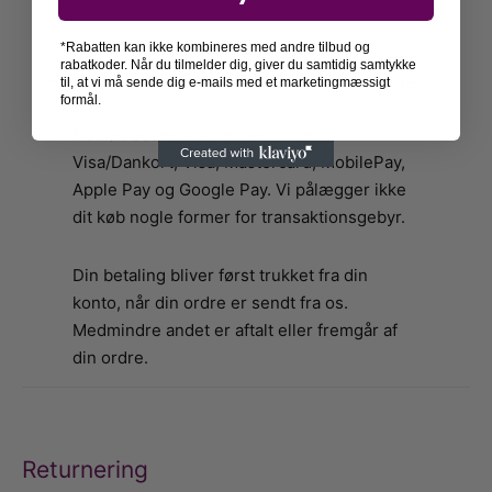
*Rabatten kan ikke kombineres med andre tilbud og
rabatkoder. Når du tilmelder dig, giver du samtidig samtykke
Hvilke betalingsløsninger kan jeg vælge?
til, at vi må sende dig e-mails med et marketingmæssigt
formål.
Du kan betale online med både
Visa/Dankort, Visa, Mastercard, MobilePay,
Apple Pay og Google Pay. Vi pålægger ikke
dit køb nogle former for transaktionsgebyr.
Din betaling bliver først trukket fra din
konto, når din ordre er sendt fra os.
Medmindre andet er aftalt eller fremgår af
din ordre.
Returnering