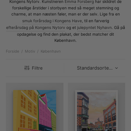
rakte plakater
ntikken
ater til sommerhuset
us plakater
Kongens Nytorv. Kunstneren
Emma Forsberg
har skildret de
forskellige årstider i storbyen med så meget stemning og
charme, at man næsten føler, man er der selv. Lige fra en
ter i pastelfarver
isme
ater med kvinder
smuk forårsdag i Kongens Have
, til en farverig
efterårsdag på Kongens Nytorv
og et
julepyntet Nyhavn
. Gå på
ægt plakater
essionisme
lakater
opdagelse og find den plakat, der bedst matcher dit
København.
ey plakater
ernisme
erplakater
Forside
/
Motiv
/
København
Filtre