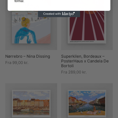
formål.
Nørrebro – Nina Dissing
Superkilen, Bordeaux –
PosterHaus x Candela De
Fra
99,00
kr.
Bortoli
Fra
289,00
kr.