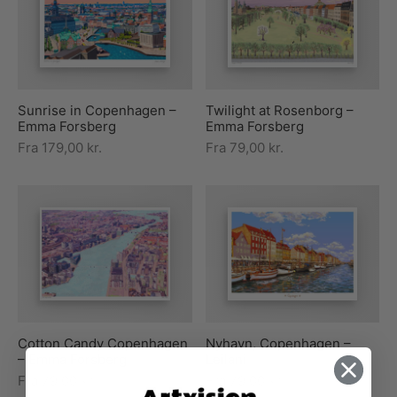
Sunrise in Copenhagen –
Twilight at Rosenborg –
Emma Forsberg
Emma Forsberg
Fra
179,00
kr.
Fra
79,00
kr.
Cotton Candy Copenhagen
Nyhavn, Copenhagen –
– Emma Forsberg
Leilani
Fra
79,00
kr.
Fra
79,00
kr.