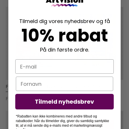
Tilmeld dig vores nyhedsbrev og få
10% rabat
På din første ordre.
E-mail
Navn
Falling Leaves Over Nyhavn
Sct. Peders Bageri – Nina
– Emma Forsberg
Dissing
Fra
79,00
kr.
Fra
99,00
kr.
Tilmeld nyhedsbrev
*Rabatten kan ikke kombineres med andre tilbud og
rabatkoder. Når du tilmelder dig, giver du samtidig samtykke
til, at vi må sende dig e-mails med et marketingmæssigt