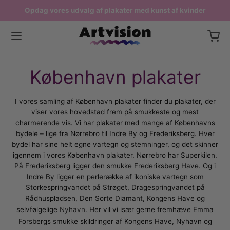
Opdag vores udvalg af plakater med kunst af kvinder
Fri fragt ved køb over 599,-
Produceres i Danmark
Tilbage
Tilbage
Tilbage
Tilbage
København plakater
ERNE PLAKATER
STPLAKATER
P EFTER RUM
AER
I vores samling af København plakater finder du plakater, der
viser vores hovedstad frem på smukkeste og mest
sterplakater
delige kunstnere
ter til stuen
 Dag plakater
charmerende vis. Vi har plakater med mange af Københavns
bydele – lige fra Nørrebro til Indre By og Frederiksberg. Hver
lakater
k kunst
ter til køkkenet
rsplakater
bydel har sine helt egne vartegn og stemninger, og det skinner
igennem i vores København plakater. Nørrebro har Superkilen.
plakater
sk kunst
ater til soveværelset
igheds plakater
På Frederiksberg ligger den smukke Frederiksberg Have. Og i
Indre By ligger en perlerække af ikoniske vartegn som
ater med Danmark
nsk kunst
ater til børneværelset
t af kvinder
Storkespringvandet på Strøget, Dragespringvandet på
Rådhuspladsen, Den Sorte Diamant, Kongens Have og
iske Plakater
sterværker
ater til badeværelset
nhavn plakater
selvfølgelige
Nyhavn
. Her vil vi især gerne fremhæve Emma
Forsbergs smukke skildringer af Kongens Have, Nyhavn og