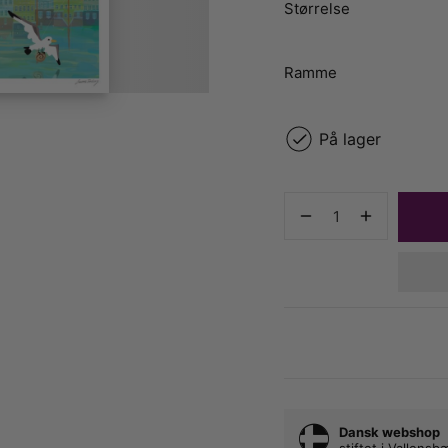
Størrelse
Ramme
På lager
Dansk webshop
stiftet i Vallens