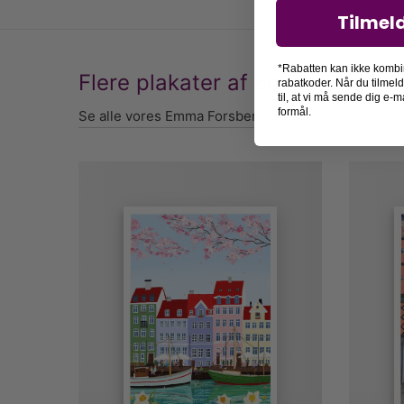
Tilmel
*Rabatten kan ikke kombi
Flere plakater af Emma Forsbe
rabatkoder. Når du tilmel
til, at vi må sende dig e
formål.
Se alle vores Emma Forsberg plakater her