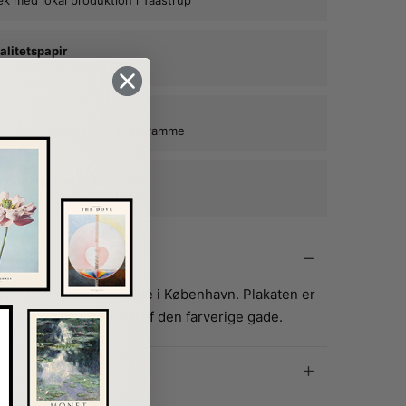
alitetspapir
n plakats farver og form
kat ind, når du tilkøber en ramme
e rammer i egetræ
ne plakater mange år frem
mte og historiske gade i København. Plakaten er
, så vi ser mest muligt af den farverige gade.