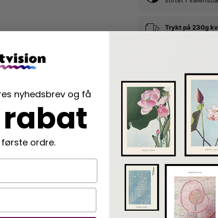
Trykt på 230g kv
der fremhæver di
Nem indramning
vi rammer din pla
ores nyhedsbrev og få
Langtidsholdbar
 rabat
der beskytter di
Beskrivelse
 første ordre.
Nyhavn plakat med berø
lavet i landskabsformat
Detaljer