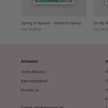
Spring in Nyhavn – Emma Forsberg
On My W
Fra
79,00
kr.
Fra
79,
Artvision
I
Vores Mission
F
Bæredygtighed
O
Kontakt os
H
P
E-mail: info@artvision.dk