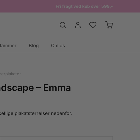
Fri fragt ved køb over 599,-
Rammer
Blog
Om os
erplakater
ndscape – Emma
ellige plakatstørrelser nedenfor.