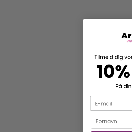
Tilmeld dig v
10%
På din
E-mail
Navn