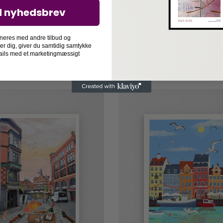
d nyhedsbrev
neres med andre tilbud og
rg
der dig, giver du samtidig samtykke
-mails med et marketingmæssigt