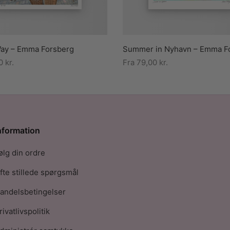
ay – Emma Forsberg
Summer in Nyhavn – Emma F
00
kr.
Fra
79,00
kr.
nformation
ølg din ordre
fte stillede spørgsmål
andelsbetingelser
rivatlivspolitik