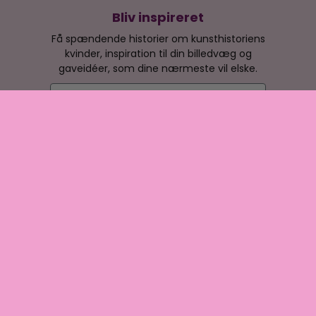
Bliv inspireret
Få spændende historier om kunsthistoriens
kvinder, inspiration til din billedvæg og
gaveidéer, som dine nærmeste vil elske.
E-mail
Tilmeld nyhedsbrev
Når du tilmelder dig, giver du samtidig samtykke til, at vi
må sende dig e-mails med et marketingsmæssigt formål.
Copyright © 2026 Artvision ApS