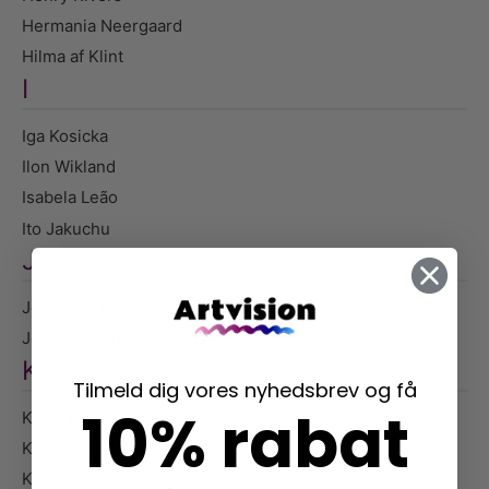
Hermania Neergaard
Hilma af Klint
I
Iga Kosicka
Ilon Wikland
Isabela Leão
Ito Jakuchu
J
Jenny Liz Rome
John William Waterhouse
K
Tilmeld dig vores nyhedsbrev og få
10% rabat
Kaisa Lilja Studio
Karoline Dall
Kasamatsu Hokusai