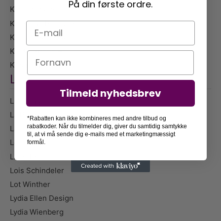
På din første ordre.
Kasamatsu Shiro
Katharina Puritscher
E-mail
Katsushika Hokusai
Kit & Caboodle
Navn
Kristian Højland
L
Tilmeld nyhedsbrev
L.A. Ring
La Poire
*Rabatten kan ikke kombineres med andre tilbud og
rabatkoder. Når du tilmelder dig, giver du samtidig samtykke
Laura Page
til, at vi må sende dig e-mails med et marketingmæssigt
Leilani
formål.
Little Detroit
Lois Schindeler
Lot Winther
Lydia Ellen Design
Lydia Wienberg