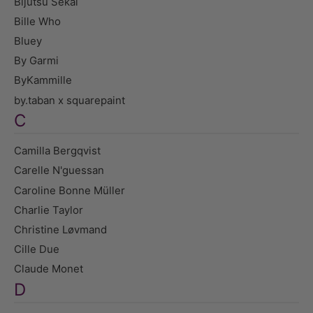
Bijutsu Sekai
Bille Who
Bluey
By Garmi
ByKammille
by.taban x squarepaint
C
Camilla Bergqvist
Carelle N'guessan
Caroline Bonne Müller
Charlie Taylor
Christine Løvmand
Cille Due
Claude Monet
D