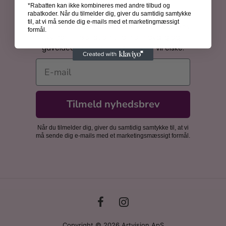
*Rabatten kan ikke kombineres med andre tilbud og
Bliv inspireret
rabatkoder. Når du tilmelder dig, giver du samtidig samtykke
til, at vi må sende dig e-mails med et marketingmæssigt
Få spændende historier om kunsthistoriens
formål.
kvinder, inspiration til din billedvæg og
gaveidéer, som dine nærmeste vil elske.
E-mail
Tilmeld nyhedsbrev
Når du tilmelder dig, giver du samtidig samtykke til, at vi
må sende dig e-mails med et marketingsmæssigt formål.
Copyright © 2026 Artvision ApS