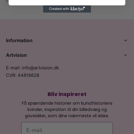
Fra
549,00
kr.
Fra
599,00
kr.
Information
Artvision
E-mail: info@artvision.dk
CVR: 44816628
Bliv inspireret
Få spændende historier om kunsthistoriens
kvinder, inspiration til din billedvæg og
gaveidéer, som dine nærmeste vil elske.
E-mail