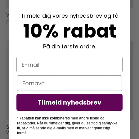
Tilmeld dig vores nyhedsbrev og få
Vesterhav – Lydia Wienberg
The Ocean – Lydia
Wienberg
10% rabat
Fra
349,00
kr.
Fra
299,00
kr.
På din første ordre.
E-mail
Navn
Tilmeld nyhedsbrev
*Rabatten kan ikke kombineres med andre tilbud og
rabatkoder. Når du tilmelder dig, giver du samtidig samtykke
Sommerbuket – Lydia
Vilde Blomster – Lydia
til, at vi må sende dig e-mails med et marketingmæssigt
Wienberg
Wienberg
formål.