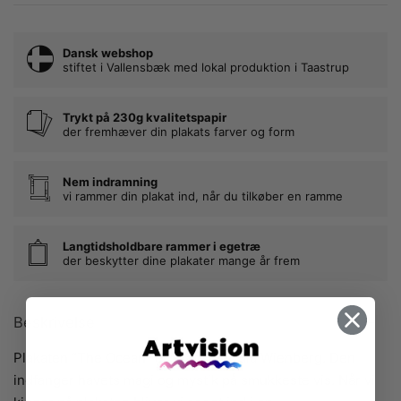
Dansk webshop
stiftet i Vallensbæk med lokal produktion i Taastrup
Trykt på 230g kvalitetspapir
der fremhæver din plakats farver og form
Nem indramning
vi rammer din plakat ind, når du tilkøber en ramme
Langtidsholdbare rammer i egetræ
der beskytter dine plakater mange år frem
Beskrivelse
Plakaten “The Ocean” er skabt af Lydia Wienberg. Den
indfanger havets magi og mystik på smukkeste vis. Når vi