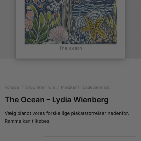
rakte plakater
ntikken
ater til sommerhuset
us plakater
ter i pastelfarver
isme
ater med kvinder
ægt plakater
essionisme
lakater
ey plakater
ernisme
erplakater
Forside
/
Shop efter rum
/
Plakater til badeværelset
The Ocean – Lydia Wienberg
Vælg blandt vores forskellige plakatstørrelser nedenfor.
Ramme kan tilkøbes.