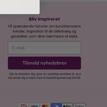
Bliv inspireret
Få spændende historier om kunsthistoriens
kvinder, inspiration til din billedvæg og
gaveidéer, som dine nærmeste vil elske.
E-mail
Tilmeld nyhedsbrev
Når du tilmelder dig, giver du samtidig samtykke til, at vi
må sende dig e-mails med et marketingsmæssigt formål.