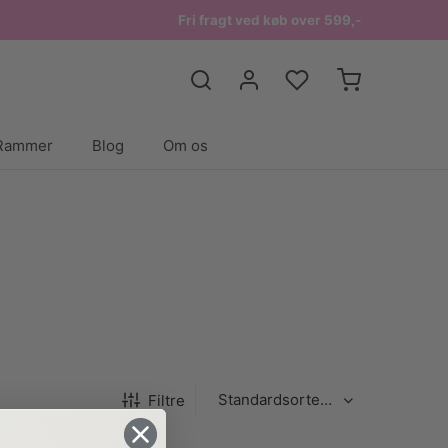
Fri fragt ved køb over 599,-
Rammer
Blog
Om os
Filtre