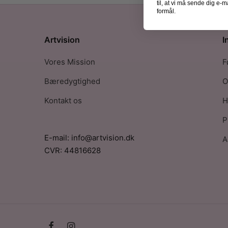
til, at vi må sende dig e
formål.
Artvision
I
Vores Mission
F
Bæredygtighed
O
Kontakt os
H
P
E-mail: info@artvision.dk
A
CVR: 44816628