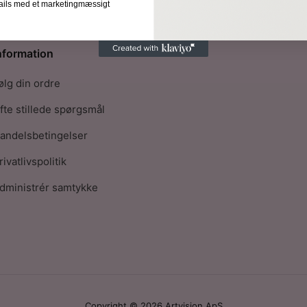
-mails med et marketingmæssigt
nformation
ølg din ordre
fte stillede spørgsmål
andelsbetingelser
rivatlivspolitik
dministrér samtykke
Copyright © 2026 Artvision ApS