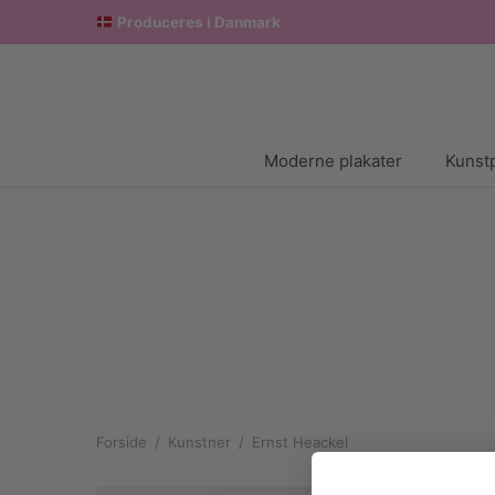
Produceres i Danmark
Moderne plakater
Kunstp
Forside
/
Kunstner
/
Ernst Heackel