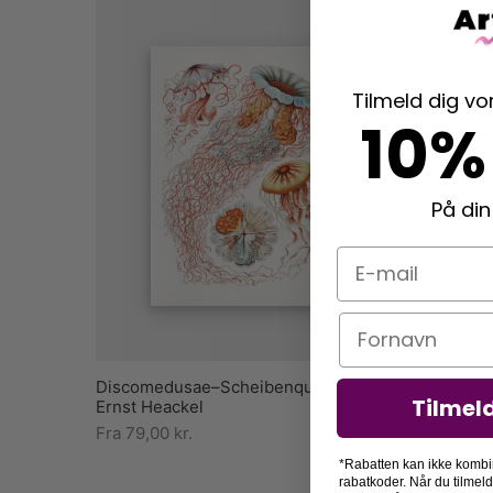
Tilmeld dig v
10%
På din
E-mail
Navn
Discomedusae–Scheibenquallen –
Tilmel
Ernst Heackel
Fra
79,00
kr.
*Rabatten kan ikke kombi
rabatkoder. Når du tilmel