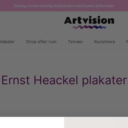
Opdag vores udvalg af plakater med kunst af kvinder
lakater
Shop efter rum
Temaer
Kunstnere
Ernst Heackel plakater