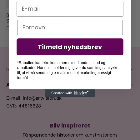
E-mail
Bauhaus circles – PSTR
Studio
Navn
Fra
79,00
kr.
Tilmeld nyhedsbrev
*Rabatten kan ikke kombineres med andre tilbud og
rabatkoder. Når du tilmelder dig, giver du samtidig samtykke
Information
til, at vi må sende dig e-mails med et marketingmæssigt
formål.
Artvision
E-mail: info@artvision.dk
CVR: 44816628
Bliv inspireret
Få spændende historier om kunsthistoriens