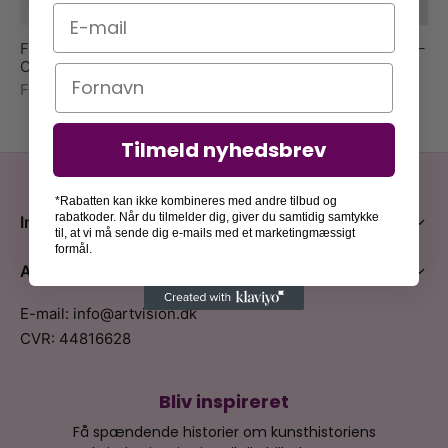
E-mail
Flower Market
Flower Market Stockholm –
Copenhagen – NKTN
NKTN
Navn
Fra
79,00
kr.
Fra
79,00
kr.
Tilmeld nyhedsbrev
*Rabatten kan ikke kombineres med andre tilbud og
rabatkoder. Når du tilmelder dig, giver du samtidig samtykke
Information
til, at vi må sende dig e-mails med et marketingmæssigt
formål.
Artvision
E-mail: info@artvision.dk
CVR: 44816628
Bliv inspireret
Få spændende historier om kunsthistoriens