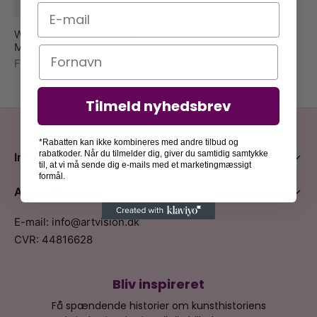
E-mail
World of coffee brewing –
Mouse & Pen
Navn
Fra
79,00
kr.
Tilmeld nyhedsbrev
*Rabatten kan ikke kombineres med andre tilbud og
rabatkoder. Når du tilmelder dig, giver du samtidig samtykke
Information
til, at vi må sende dig e-mails med et marketingmæssigt
formål.
Artvision
E-mail: info@artvision.dk
CVR: 44816628
Bliv inspireret
Få spændende historier om kunsthistoriens