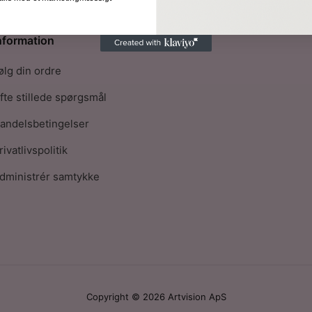
nformation
ølg din ordre
fte stillede spørgsmål
andelsbetingelser
rivatlivspolitik
dministrér samtykke
Copyright © 2026 Artvision ApS