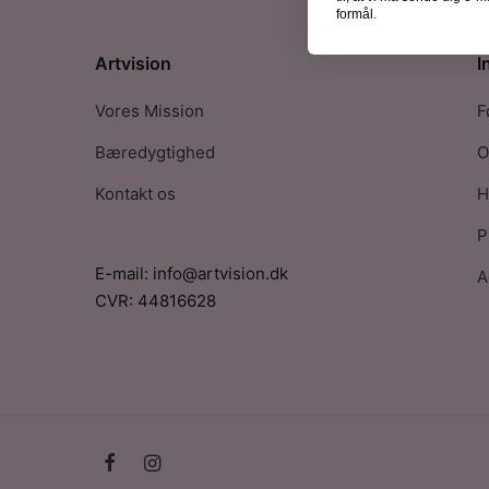
formål.
Artvision
I
Vores Mission
F
Bæredygtighed
O
Kontakt os
H
P
E-mail: info@artvision.dk
A
CVR: 44816628