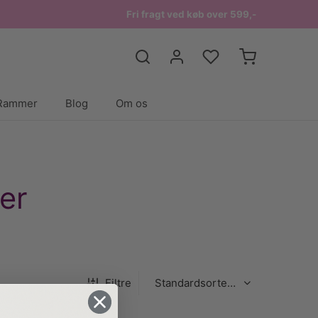
Fri fragt ved køb over 599,-
Rammer
Blog
Om os
er
Filtre