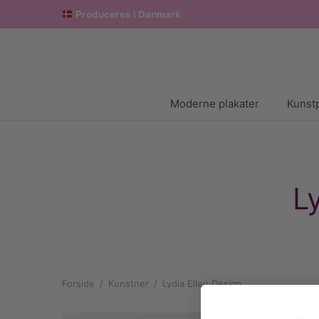
Produceres i Danmark
Moderne plakater
Kunstp
L
Forside
/
Kunstner
/
Lydia Ellen Design