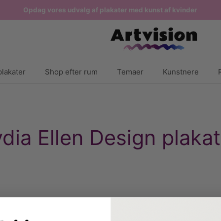
Opdag vores udvalg af plakater med kunst af kvinder
lakater
Shop efter rum
Temaer
Kunstnere
ydia Ellen Design plakat