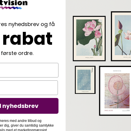
ores nyhedsbrev og få
 rabat
 første ordre.
Lydia Ellen Design
Disco – Lydia Ellen Design
d nyhedsbrev
00
kr.
Fra
79,00
kr.
neres med andre tilbud og
der dig, giver du samtidig samtykke
-mails med et marketingmæssigt