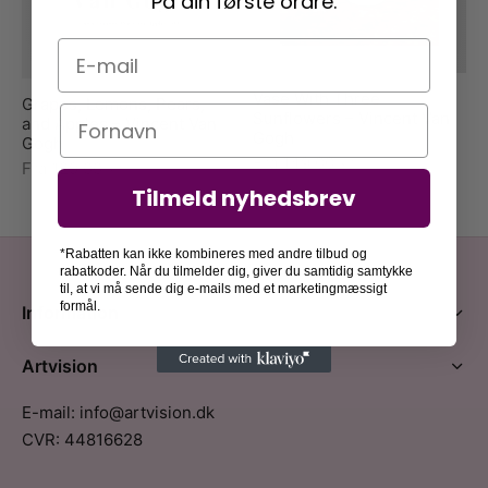
På din første ordre.
E-mail
Vase With Three
Grapes, Lemons, Pears,
Navn
Sunflowers – Vincent Van
and Apples – Vincent Van
Gogh
Gogh
Fra
149,00
kr.
Fra
129,00
kr.
Tilmeld nyhedsbrev
*Rabatten kan ikke kombineres med andre tilbud og
rabatkoder. Når du tilmelder dig, giver du samtidig samtykke
til, at vi må sende dig e-mails med et marketingmæssigt
formål.
Information
Artvision
E-mail: info@artvision.dk
CVR: 44816628