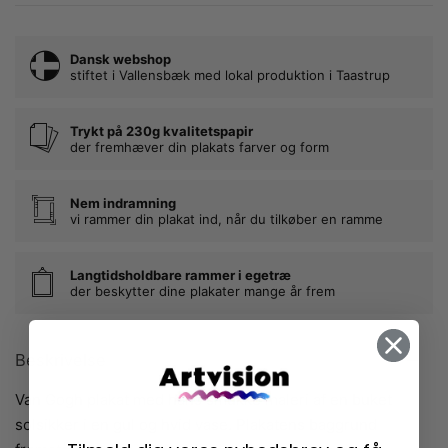
Dansk webshop
stiftet i Vallensbæk med lokal produktion i Taastrup
Trykt på 230g kvalitetspapir
der fremhæver din plakats farver og form
Nem indramning
vi rammer din plakat ind, når du tilkøber en ramme
Langtidsholdbare rammer i egetræ
der beskytter dine plakater mange år frem
Beskrivelse
Van Gogh plakat med hans smukke maleri af en buket
solsikker i en gul og hvid vase. Plakatens baggrund