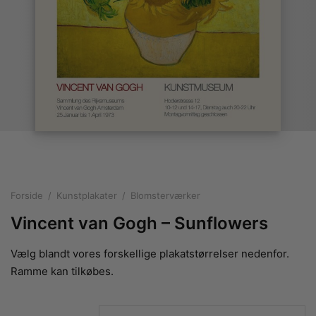
rakte plakater
ntikken
ater til sommerhuset
us plakater
ter i pastelfarver
isme
ater med kvinder
ægt plakater
essionisme
lakater
ey plakater
ernisme
erplakater
Forside
/
Kunstplakater
/
Blomsterværker
Vincent van Gogh – Sunflowers
Vælg blandt vores forskellige plakatstørrelser nedenfor.
Ramme kan tilkøbes.