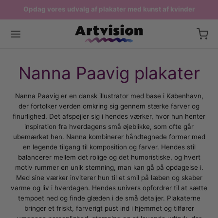
Opdag vores udvalg af plakater med kunst af kvinder
Fri fragt ved køb over 599,-
Produceres i Danmark
Tilbage
Tilbage
Tilbage
Tilbage
Nanna Paavig plakater
ERNE PLAKATER
STPLAKATER
P EFTER RUM
AER
Nanna Paavig er en dansk illustrator med base i København,
der fortolker verden omkring sig gennem stærke farver og
sterplakater
delige kunstnere
ter til stuen
 Dag plakater
finurlighed. Det afspejler sig i hendes værker, hvor hun henter
inspiration fra hverdagens små øjeblikke, som ofte går
lakater
k kunst
ter til køkkenet
rsplakater
ubemærket hen. Nanna kombinerer håndtegnede former med
en legende tilgang til komposition og farver. Hendes stil
plakater
sk kunst
ater til soveværelset
igheds plakater
balancerer mellem det rolige og det humoristiske, og hvert
motiv rummer en unik stemning, man kan gå på opdagelse i.
ater med Danmark
nsk kunst
ater til børneværelset
t af kvinder
Med sine værker inviterer hun til et smil på læben og skaber
varme og liv i hverdagen. Hendes univers opfordrer til at sætte
iske Plakater
sterværker
ater til badeværelset
nhavn plakater
tempoet ned og finde glæden i de små detaljer. Plakaterne
bringer et friskt, farverigt pust ind i hjemmet og tilfører