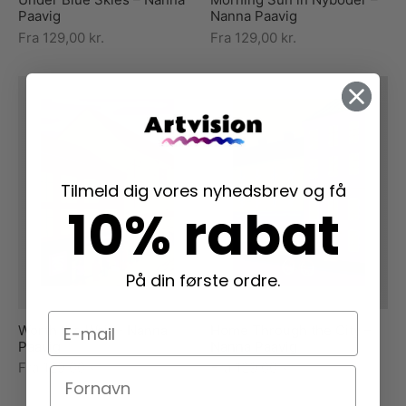
Paavig
Nanna Paavig
Fra
129,00
kr.
Fra
129,00
kr.
Tilmeld dig vores nyhedsbrev og få
10% rabat
På din første ordre.
E-mail
Worth the Wait – Nanna
Home Through the City –
Paavig
Nanna Paavig
Fra
129,00
kr.
Fra
129,00
kr.
Navn