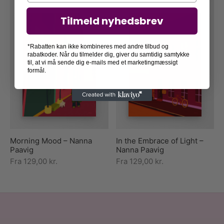
Tilmeld nyhedsbrev
*Rabatten kan ikke kombineres med andre tilbud og
rabatkoder. Når du tilmelder dig, giver du samtidig samtykke
til, at vi må sende dig e-mails med et marketingmæssigt
formål.
Morning Mood – Nanna
In the Embrace of Light –
Paavig
Nanna Paavig
Fra
129,00
kr.
Fra
129,00
kr.