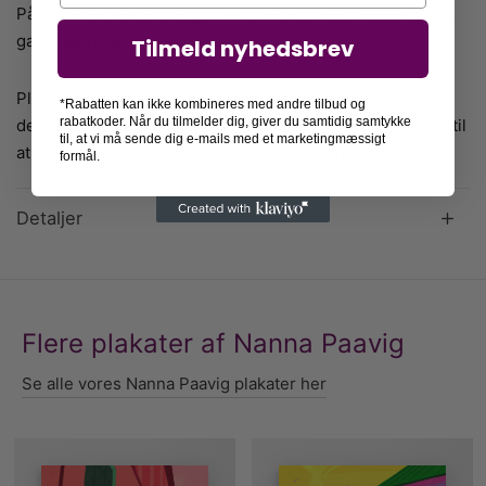
På plakaten ses en rolig stund nær en café på en farverig
gade i København.
Tilmeld nyhedsbrev
Plakaten rummer mange som små, finurlige detaljer, som
*Rabatten kan ikke kombineres med andre tilbud og
rabatkoder. Når du tilmelder dig, giver du samtidig samtykke
det er værd at gå på opdagelse i. De er måske også med til
til, at vi må sende dig e-mails med et marketingmæssigt
at afsløre, hvor præcis det er, vi er, i København.
formål.
Detaljer
Flere plakater af Nanna Paavig
Se alle vores Nanna Paavig plakater her