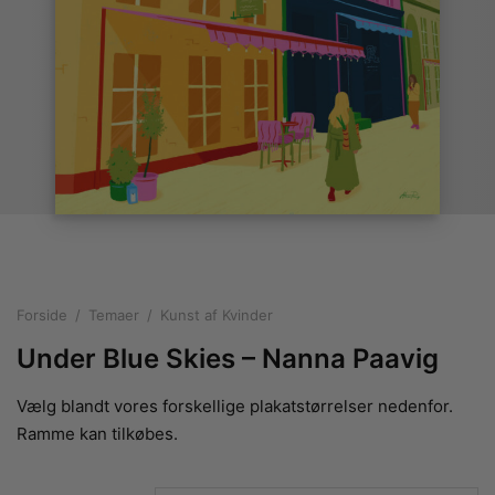
rakte plakater
ntikken
ater til sommerhuset
us plakater
ter i pastelfarver
isme
ater med kvinder
ægt plakater
essionisme
lakater
ey plakater
ernisme
erplakater
Forside
/
Temaer
/
Kunst af Kvinder
Under Blue Skies – Nanna Paavig
Vælg blandt vores forskellige plakatstørrelser nedenfor.
Ramme kan tilkøbes.