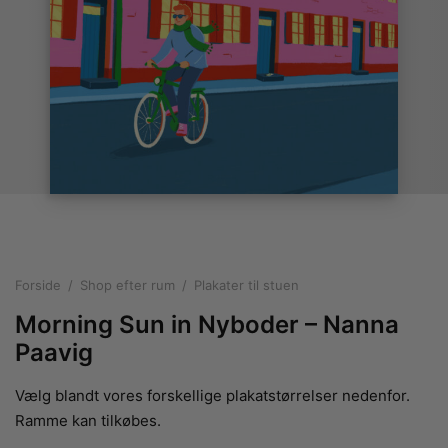
rakte plakater
ntikken
ater til sommerhuset
us plakater
ter i pastelfarver
isme
ater med kvinder
ægt plakater
essionisme
lakater
ey plakater
ernisme
erplakater
Forside
/
Shop efter rum
/
Plakater til stuen
Morning Sun in Nyboder – Nanna
Paavig
Vælg blandt vores forskellige plakatstørrelser nedenfor.
Ramme kan tilkøbes.