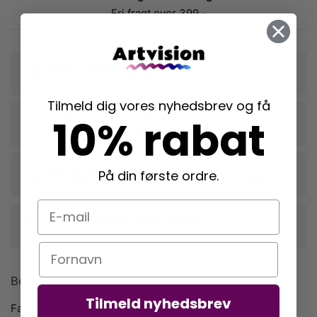
Fri fragt over 399,-
Dansk webshop
stiftet i Vallensbæk med lokal produktion i Taastrup
Tilmeld dig vores nyhedsbrev og få
10% rabat
Trykt på 230g kvalitetspapir
der fremhæver din plakats farver og form
Nem indramning
På din første ordre.
vi rammer din plakat ind, når du tilkøber en ramme
E-mail
Langtidsholdbare rammer i egetræ
der beskytter dine plakater mange år frem
Navn
Beskrivelse
Tilmeld nyhedsbrev
Farverig Nanna Paavig plakat med den historiske bydel