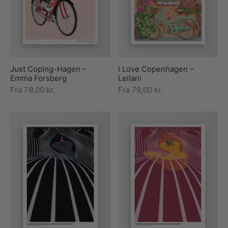
rakte plakater
ntikken
ater til sommerhuset
us plakater
ter i pastelfarver
isme
ater med kvinder
ægt plakater
essionisme
lakater
Just Coping-Hagen –
I Love Copenhagen –
ey plakater
ernisme
erplakater
Emma Forsberg
Leilani
Fra
79,00
kr.
Fra
79,00
kr.