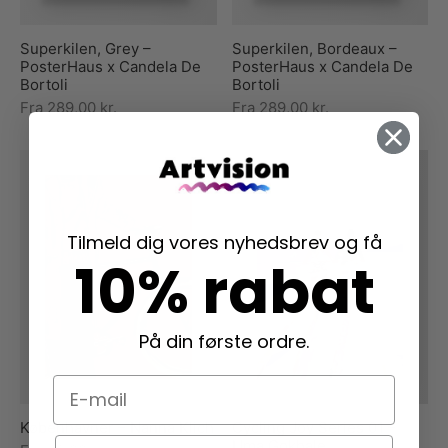
Superkilen, Grey –
Superkilen, Bordeaux –
PosterHaus x Candela De
PosterHaus x Candela De
Bortoli
Bortoli
Fra
289,00
kr.
Fra
289,00
kr.
Tilmeld dig vores nyhedsbrev og få
10% rabat
På din første ordre.
E-mail
Københavner – Nanna Klich
Cycling Joy Series 01 –
Navn
Uma Gokhale