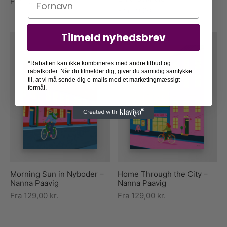
Fra
79,00
kr.
Fra
79,00
kr.
Tilmeld nyhedsbrev
*Rabatten kan ikke kombineres med andre tilbud og
rabatkoder. Når du tilmelder dig, giver du samtidig samtykke
til, at vi må sende dig e-mails med et marketingmæssigt
formål.
Morning Sun in Nyboder –
Home Through the City –
Nanna Paavig
Nanna Paavig
Fra
129,00
kr.
Fra
129,00
kr.