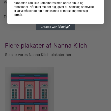
På plakaten ses en Københavner med sin cykel.
*Rabatten kan ikke kombineres med andre tilbud og
rabatkoder. Når du tilmelder dig, giver du samtidig samtykke
til, at vi må sende dig e-mails med et marketingmæssigt
formål.
Detaljer
Flere plakater af Nanna Klich
Se alle vores Nanna Klich plakater her