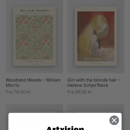
Woodland Weeds – William
Girl with the blonde hair –
Morris
Helene Schjerfbeck
Fra
79,00
kr.
Fra
99,00
kr.