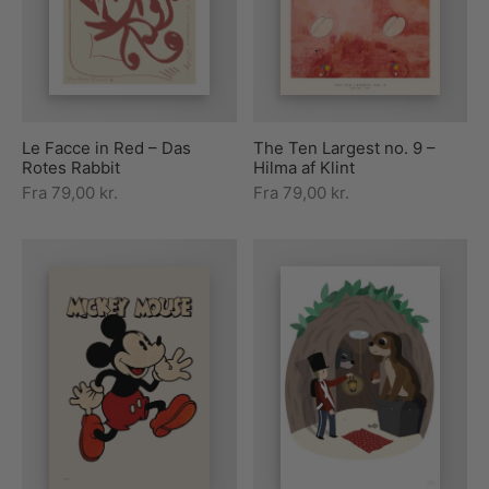
rakte plakater
ntikken
ater til sommerhuset
us plakater
ter i pastelfarver
isme
ater med kvinder
ægt plakater
essionisme
lakater
Le Facce in Red – Das
The Ten Largest no. 9 –
ey plakater
ernisme
erplakater
Rotes Rabbit
Hilma af Klint
Fra
79,00
kr.
Fra
79,00
kr.