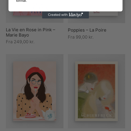
formål.
La Vie en Rose in Pink –
Poppies – La Poire
Marie Bayo
Fra
99,00
kr.
Fra
249,00
kr.