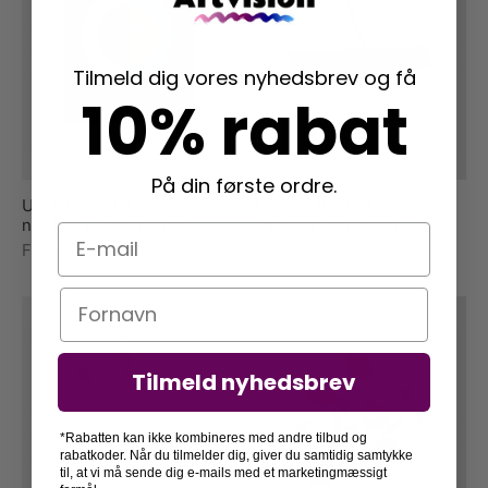
Tilmeld dig vores nyhedsbrev og få
10% rabat
På din første ordre.
Udstillingsplakat: Svanen
Arken – PosterHaus x
no. 18 – Hilma af Klint
Candela De Bortoli
E-mail
Fra
79,00
kr.
Fra
279,00
kr.
Navn
Tilmeld nyhedsbrev
*Rabatten kan ikke kombineres med andre tilbud og
rabatkoder. Når du tilmelder dig, giver du samtidig samtykke
til, at vi må sende dig e-mails med et marketingmæssigt