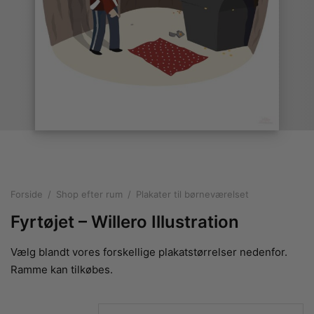
rakte plakater
ntikken
ater til sommerhuset
us plakater
ter i pastelfarver
isme
ater med kvinder
ægt plakater
essionisme
lakater
ey plakater
ernisme
erplakater
Forside
/
Shop efter rum
/
Plakater til børneværelset
Fyrtøjet – Willero Illustration
Vælg blandt vores forskellige plakatstørrelser nedenfor.
Ramme kan tilkøbes.