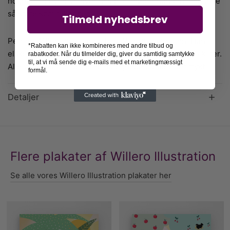
noget af et eventyr, hvor han bl.a. møder hunden med øjne
så store som tekopper.
Tilmeld nyhedsbrev
Petrine Willero er kvinden bag Willero illustration. Hun
*Rabatten kan ikke kombineres med andre tilbud og
elsker at udfolde sin kreativitet i eventyrlige børneplakater.
rabatkoder. Når du tilmelder dig, giver du samtidig samtykke
til, at vi må sende dig e-mails med et marketingmæssigt
Alle Willeros motiver er håndtegnede og herefter trykt.
formål.
Detaljer
Flere plakater af Willero Illustration
Se alle vores Willero Illustration plakater her