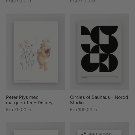
Fra
79,00
kr.
Fra
79,00
kr.
Peter Plys med
Circles of Bauhaus – Nordd
margueritter – Disney
Studio
Fra
79,00
kr.
Fra
199,00
kr.