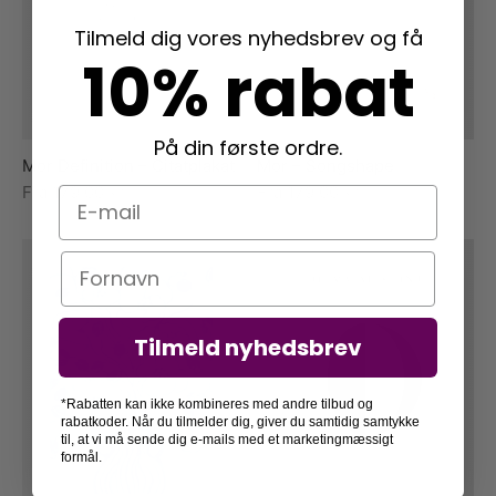
Tilmeld dig vores nyhedsbrev og få
10% rabat
På din første ordre.
Mor Definition – Citatplakat
Mor – Songshape
Fra
179,00
kr.
Fra
179,00
kr.
E-mail
Navn
Tilmeld nyhedsbrev
*Rabatten kan ikke kombineres med andre tilbud og
rabatkoder. Når du tilmelder dig, giver du samtidig samtykke
til, at vi må sende dig e-mails med et marketingmæssigt
formål.