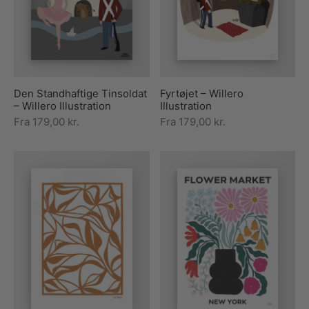
rakte plakater
ntikken
ater til sommerhuset
us plakater
ter i pastelfarver
isme
ater med kvinder
ægt plakater
essionisme
lakater
Den Standhaftige Tinsoldat
Fyrtøjet – Willero
ey plakater
ernisme
erplakater
– Willero Illustration
Illustration
Fra
179,00
kr.
Fra
179,00
kr.