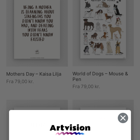
World of Dogs – Mouse &
Mothers Day – Kaisa Lilja
Pen
Fra
79,00
kr.
Fra
79,00
kr.