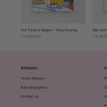
Sct. Peders Bageri – Nina Dissing
Nørrebro
Fra
99,00
kr.
Fra
99,
Artvision
I
Vores Mission
F
Bæredygtighed
O
Kontakt os
H
P