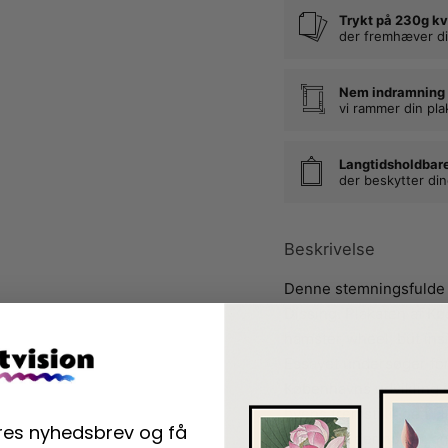
Trykt på 230g kv
der fremhæver di
Nem indramning
vi rammer din pla
Langtidsholdbar
der beskytter di
Beskrivelse
Denne stemningsfulde 
Dissing. Plakaten af Kø
hamster wheel, but ins
Essayet undersøger for
Københavns udvikling 
byens fremstillingen i l
ores nyhedsbrev og få
Kødbyen, der nok er en 