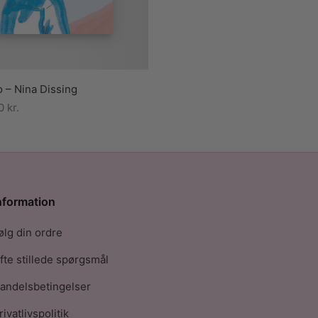
 – Nina Dissing
00
kr.
nformation
ølg din ordre
fte stillede spørgsmål
andelsbetingelser
rivatlivspolitik