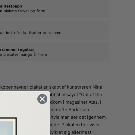
alitetspapir
n plakats farver og form
kat ind, når du tilkøber en ramme
e rammer i egetræ
ne plakater mange år frem
københavner plakat er skabt af kunstneren Nina
dbyen er oprindeligt skabt til essayet “Out of the
ide the economy”, der udkom i magasinet Atas. I
fatteren af Christian Steentofte Andersen
igennem de sidste 20 å, hvis man ser det igennem
itteraturen i den tidsperiode. Plakaten her viser
af de steder, der har udviklet sig allermest i