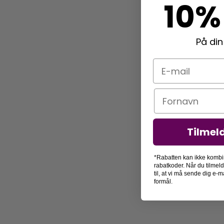
10%
På din
E-mail
Navn
Tilmel
*Rabatten kan ikke kombi
rabatkoder. Når du tilmel
til, at vi må sende dig e
formål.