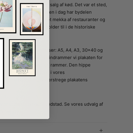
før et sted for køb og salg af kød. Det var et sted,
oldt arbejderklassen. Men i dag har bydelen
e et hipster paradis med et mekka af restauranter og
re virksomheder, der holder til i de historiske
n fås i følgende størrelser: A5, A4, A3, 30×40 og
 en ramme til dit køb, så indrammer vi plakaten for
lem vores 12 forskellige rammer. Den hippe
blandt andet se godt ud i vores
der vil fremhæve og understrege plakatens
kater af den danske hovedstad. Se vores udvalg af
vn
her
.