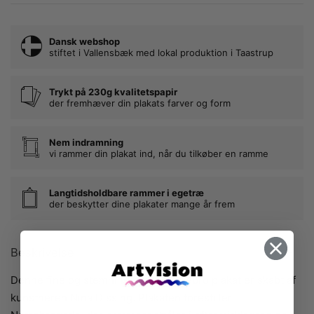
Dansk webshop
stiftet i Vallensbæk med lokal produktion i Taastrup
Trykt på 230g kvalitetspapir
der fremhæver din plakats farver og form
Nem indramning
vi rammer din plakat ind, når du tilkøber en ramme
Langtidsholdbare rammer i egetræ
der beskytter dine plakater mange år frem
Beskrivelse
Denne fine og stemningsfulde Nørrebro plakat er skabt af
kunstneren Nina Dissing. Plakaten forestiller