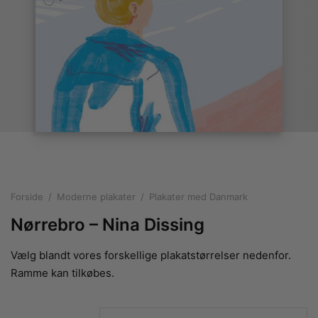
rakte plakater
ntikken
ater til sommerhuset
us plakater
ter i pastelfarver
isme
ater med kvinder
ægt plakater
essionisme
lakater
ey plakater
ernisme
erplakater
Forside
/
Moderne plakater
/
Plakater med Danmark
Nørrebro – Nina Dissing
Vælg blandt vores forskellige plakatstørrelser nedenfor.
Ramme kan tilkøbes.