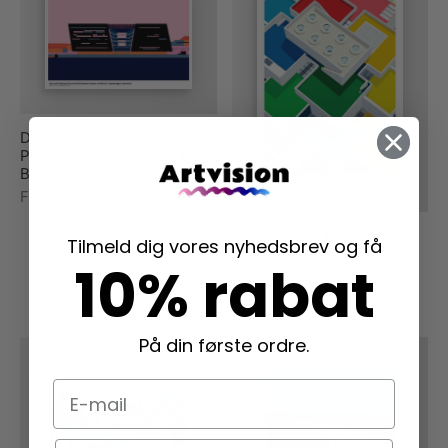
Den Sorte Diamant –
PosterHaus x Candela De
Bortoli
Fra
279,00
kr.
Lego House, Billund –
Tilmeld dig vores nyhedsbrev og få
PosterHaus x Candela De
10% rabat
Bortoli
Fra
279,00
kr.
På din første ordre.
E-mail