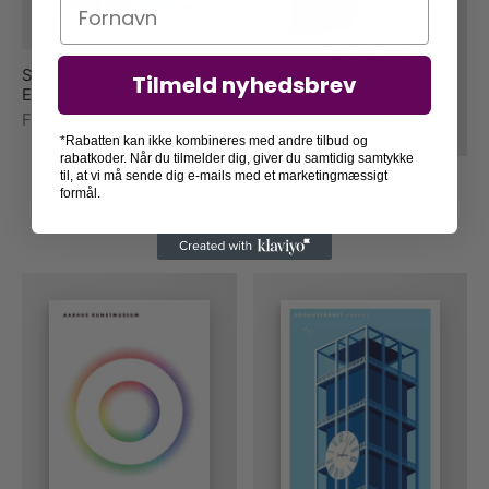
Navn
Sunrise in Copenhagen –
Tilmeld nyhedsbrev
Emma Forsberg
Fra
179,00
kr.
*Rabatten kan ikke kombineres med andre tilbud og
rabatkoder. Når du tilmelder dig, giver du samtidig samtykke
til, at vi må sende dig e-mails med et marketingmæssigt
Varna Strand i Aarhus –
formål.
Kristian Højland
Fra
89,00
kr.