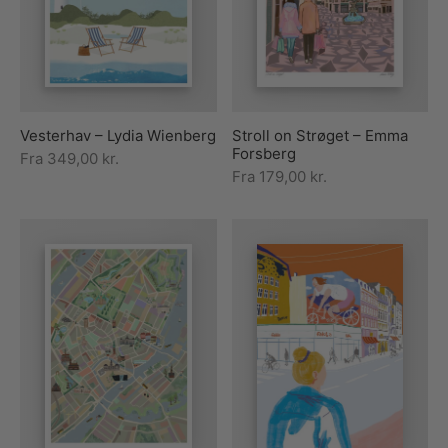
rakte plakater
ntikken
ater til sommerhuset
us plakater
ter i pastelfarver
isme
ater med kvinder
ægt plakater
essionisme
lakater
Vesterhav – Lydia Wienberg
Stroll on Strøget – Emma
ey plakater
ernisme
erplakater
Forsberg
Fra
349,00
kr.
Fra
179,00
kr.