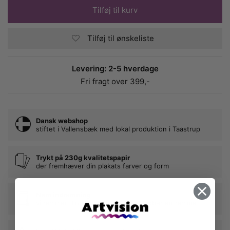
Tilføj til kurv
Tilføj til ønskeliste
Levering: 2-5 hverdage
Fri fragt over 399,-
Dansk webshop
stiftet i Vallensbæk med lokal produktion i Taastrup
Trykt på 230g kvalitetspapir
der fremhæver din plakats farver og form
Nem indramning
vi rammer din plakat ind, når du tilkøber en ramme