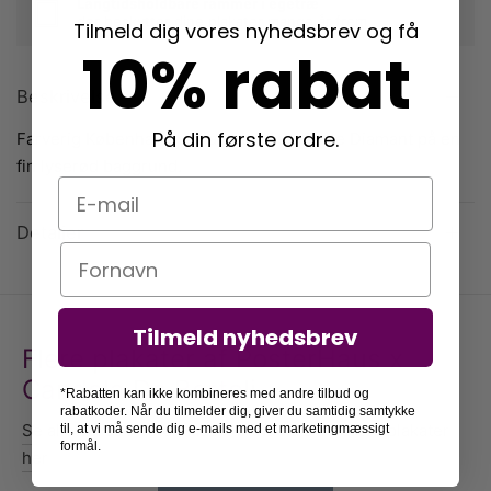
Langtidsholdbare rammer i egetræ
der beskytter dine plakater mange år frem
Tilmeld dig vores nyhedsbrev og få
10% rabat
Beskrivelse
På din første ordre.
Farverig København plakat med Den Sorte Diamant på en
fin lyserød baggrund.
E-mail
Detaljer
Navn
Tilmeld nyhedsbrev
Flere plakater af PosterHaus x
Candela De Bortoli
*Rabatten kan ikke kombineres med andre tilbud og
rabatkoder. Når du tilmelder dig, giver du samtidig samtykke
Se alle vores PosterHaus x Candela De Bortoli plakater
til, at vi må sende dig e-mails med et marketingmæssigt
formål.
her