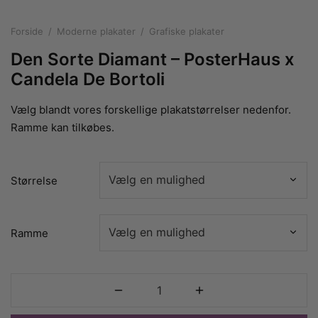
rakte plakater
ntikken
ater til sommerhuset
us plakater
Forside
/
Moderne plakater
/
Grafiske plakater
ter i pastelfarver
isme
ater med kvinder
Den Sorte Diamant – PosterHaus x
ægt plakater
essionisme
lakater
Candela De Bortoli
ey plakater
ernisme
erplakater
Vælg blandt vores forskellige plakatstørrelser nedenfor.
Ramme kan tilkøbes.
Størrelse
Ramme