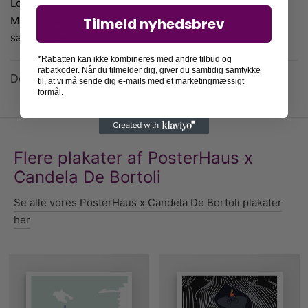
London.
Museet rummer hovedsageligt moderne kunst og
Tilmeld nyhedsbrev
samtidskunst.
*Rabatten kan ikke kombineres med andre tilbud og
rabatkoder. Når du tilmelder dig, giver du samtidig samtykke
Detaljer
til, at vi må sende dig e-mails med et marketingmæssigt
formål.
Flere plakater af PosterHaus x
Candela De Bortoli
Se alle vores PosterHaus x Candela De Bortoli plakater
her