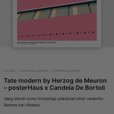
rakte plakater
ntikken
ater til sommerhuset
us plakater
ter i pastelfarver
isme
ater med kvinder
ægt plakater
essionisme
lakater
ey plakater
ernisme
erplakater
Forside
/
Moderne plakater
/
Grafiske plakater
Tate modern by Herzog de Meuron
– posterHaus x Candela De Bortoli
Vælg blandt vores forskellige plakatstørrelser nedenfor.
Ramme kan tilkøbes.