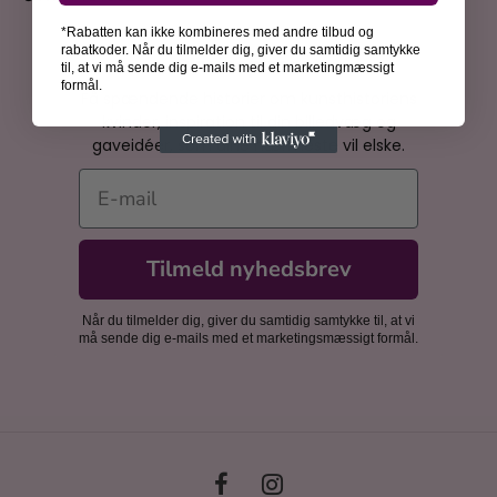
*Rabatten kan ikke kombineres med andre tilbud og
rabatkoder. Når du tilmelder dig, giver du samtidig samtykke
Bliv inspireret
til, at vi må sende dig e-mails med et marketingmæssigt
formål.
Få spændende historier om kunsthistoriens
kvinder, inspiration til din billedvæg og
gaveidéer, som dine nærmeste vil elske.
E-mail
Tilmeld nyhedsbrev
Når du tilmelder dig, giver du samtidig samtykke til, at vi
må sende dig e-mails med et marketingsmæssigt formål.