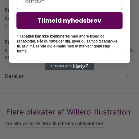
Petrine Willeros fortolkning af H. C. Andersens ikoniske
eventyr om Den Grimme Ælling, der vokser op til at blive
Tilmeld nyhedsbrev
en smuk svane.
*Rabatten kan ikke kombineres med andre tilbud og
Petrine Willero er kvinden bag Willero illustration. Hun
rabatkoder. Når du tilmelder dig, giver du samtidig samtykke
til, at vi må sende dig e-mails med et marketingmæssigt
elsker at udfolde sin kreativitet i eventyrlige børneplakater.
formål.
Alle Willeros motiver er håndtegnede og herefter trykt.
Detaljer
Flere plakater af Willero Illustration
Se alle vores Willero Illustration plakater her