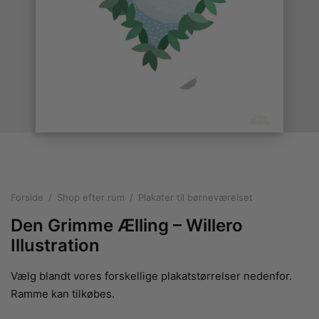
rakte plakater
ntikken
ater til sommerhuset
us plakater
ter i pastelfarver
isme
ater med kvinder
ægt plakater
essionisme
lakater
ey plakater
ernisme
erplakater
Forside
/
Shop efter rum
/
Plakater til børneværelset
Den Grimme Ælling – Willero
Illustration
Vælg blandt vores forskellige plakatstørrelser nedenfor.
Ramme kan tilkøbes.