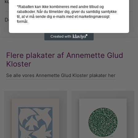
kunstneren Annemette Glud Kloster.
*Rabatten kan ikke kombineres med andre tilbud og
rabatkoder. Når du tilmelder dig, giver du samtidig samtykke
til, at vi må sende dig e-mails med et marketingmæssigt
Detaljer
formål.
Flere plakater af Annemette Glud
Kloster
Se alle vores Annemette Glud Kloster plakater her