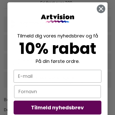
Fri fragt over 399,-
Dansk webshop
stiftet i Vallensbæk med lokal produktion i Taastrup
Tilmeld dig vores nyhedsbrev og få
10% rabat
Trykt på 230g kvalitetspapir
der fremhæver din plakats farver og form
Nem indramning
På din første ordre.
vi rammer din plakat ind, når du tilkøber en ramme
E-mail
Langtidsholdbare rammer i egetræ
der beskytter dine plakater mange år frem
Navn
Beskrivelse
Tilmeld nyhedsbrev
Det smukke papirkunstværk på denne plakat er skabt af