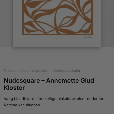
rakte plakater
ntikken
ater til sommerhuset
us plakater
ter i pastelfarver
isme
ater med kvinder
ægt plakater
essionisme
lakater
ey plakater
ernisme
erplakater
Forside
/
Moderne plakater
/
Grafiske plakater
Nudesquare – Annemette Glud
Kloster
Vælg blandt vores forskellige plakatstørrelser nedenfor.
Ramme kan tilkøbes.