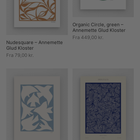
rakte plakater
ntikken
ater til sommerhuset
us plakater
ter i pastelfarver
isme
ater med kvinder
Organic Circle, green –
Annemette Glud Kloster
ægt plakater
essionisme
lakater
Fra
449,00
kr.
Nudesquare – Annemette
ey plakater
ernisme
erplakater
Glud Kloster
Fra
79,00
kr.