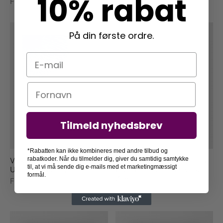
10% rabat
Fra
79,00
kr.
På din første ordre.
E-mail
Navn
Tilmeld nyhedsbrev
*Rabatten kan ikke kombineres med andre tilbud og
rabatkoder. Når du tilmelder dig, giver du samtidig samtykke
Vicki Zoe – The
The Uniqueness of you in
til, at vi må sende dig e-mails med et marketingmæssigt
Uniqueness of you
Light Blue Cream – Vicki
formål.
Zoe
Fra
79,00
kr.
Fra
79,00
kr.