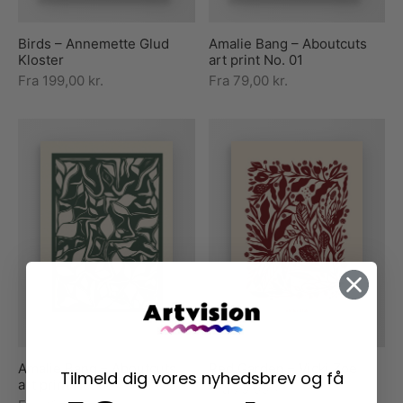
Birds – Annemette Glud
Amalie Bang – Aboutcuts
Kloster
art print No. 01
Fra
199,00
kr.
Fra
79,00
kr.
Amalie Bang – Aboutcuts
Red Garden – Vicki Zoe
Tilmeld dig vores nyhedsbrev og få
art print No. 02
Fra
79,00
kr.