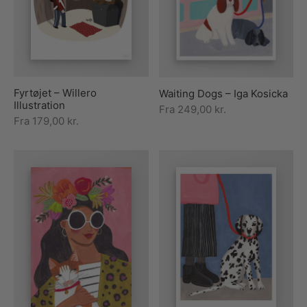
rakte plakater
ntikken
ater til sommerhuset
us plakater
ter i pastelfarver
isme
ater med kvinder
ægt plakater
essionisme
lakater
Fyrtøjet – Willero
Waiting Dogs – Iga Kosicka
ey plakater
ernisme
erplakater
Illustration
Fra
249,00
kr.
Fra
179,00
kr.