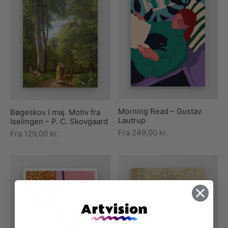
Morning Read – Gustav
Bøgeskov i maj. Motiv fra
Lautrup
Iselingen – P. C. Skovgaard
Fra
249,00
kr.
Fra
129,00
kr.