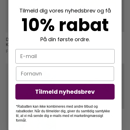
Tilmeld dig vores nyhedsbrev og få
10% rabat
På din første ordre.
Parisian Book Store Cat –
Dog and Fashion – Iga
Katharina Puritscher
Kosicka
Fra
129,00
kr.
Fra
249,00
kr.
E-mail
Navn
Tilmeld nyhedsbrev
*Rabatten kan ikke kombineres med andre tilbud og
rabatkoder. Når du tilmelder dig, giver du samtidig samtykke
Sleeping Cat – Iga Kosicka
til, at vi må sende dig e-mails med et marketingmæssigt
formål.
Fra
279,00
kr.