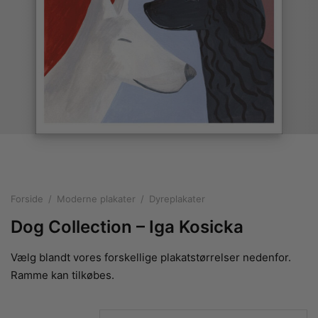
rakte plakater
ntikken
ater til sommerhuset
us plakater
ter i pastelfarver
isme
ater med kvinder
ægt plakater
essionisme
lakater
ey plakater
ernisme
erplakater
Forside
/
Moderne plakater
/
Dyreplakater
Dog Collection – Iga Kosicka
Vælg blandt vores forskellige plakatstørrelser nedenfor.
Ramme kan tilkøbes.