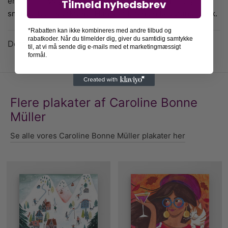
emmer af livsglæde med hendes farverige outfit og
Tilmeld nyhedsbrev
smukke blomsterkrone. Hun står foran en baggrund i pink.
*Rabatten kan ikke kombineres med andre tilbud og
rabatkoder. Når du tilmelder dig, giver du samtidig samtykke
Detaljer
til, at vi må sende dig e-mails med et marketingmæssigt
formål.
Flere plakater af Caroline Bonne
Müller
Se alle vores Caroline Bonne Müller plakater her