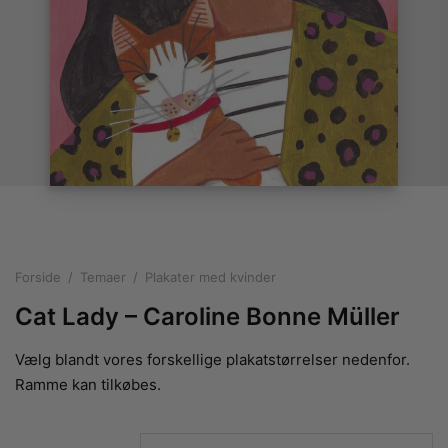
rakte plakater
ntikken
ater til sommerhuset
us plakater
ter i pastelfarver
isme
ater med kvinder
ægt plakater
essionisme
lakater
ey plakater
ernisme
erplakater
Forside
/
Temaer
/
Plakater med kvinder
Cat Lady – Caroline Bonne Müller
Vælg blandt vores forskellige plakatstørrelser nedenfor.
Ramme kan tilkøbes.