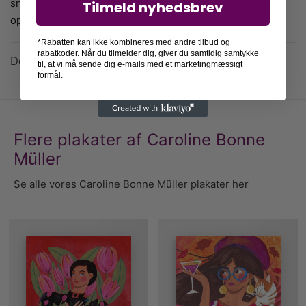
snelandskab og en masse små vinterscener at gå på
Tilmeld nyhedsbrev
opdagelse i.
*Rabatten kan ikke kombineres med andre tilbud og
rabatkoder. Når du tilmelder dig, giver du samtidig samtykke
Detaljer
til, at vi må sende dig e-mails med et marketingmæssigt
formål.
Flere plakater af Caroline Bonne
Müller
Se alle vores Caroline Bonne Müller plakater her