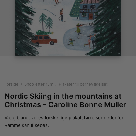
rakte plakater
ntikken
ater til sommerhuset
us plakater
ter i pastelfarver
isme
ater med kvinder
ægt plakater
essionisme
lakater
ey plakater
ernisme
erplakater
Forside
/
Shop efter rum
/
Plakater til børneværelset
Nordic Skiing in the mountains at
Christmas – Caroline Bonne Muller
Vælg blandt vores forskellige plakatstørrelser nedenfor.
Ramme kan tilkøbes.