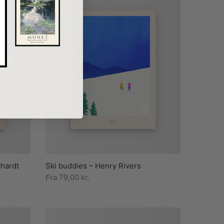
chardt
Ski buddies – Henry Rivers
Fra
79,00
kr.