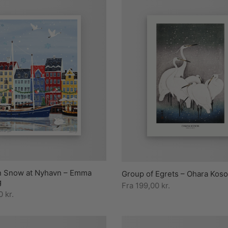
n Snow at Nyhavn – Emma
Group of Egrets – Ohara Kos
g
Fra
199,00
kr.
00
kr.