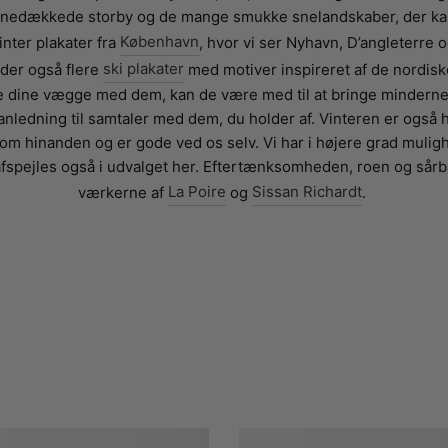
snedækkede storby og de mange smukke snelandskaber, der kan
inter plakater fra
København
, hvor vi ser Nyhavn, D’angleterre 
nder også flere
ski plakater
med motiver inspireret af de nordis
 dine vægge med dem, kan de være med til at bringe minderne f
 anledning til samtaler med dem, du holder af. Vinteren er også h
r om hinanden og er gode ved os selv. Vi har i højere grad muligh
afspejles også i udvalget her. Eftertænksomheden, roen og sårba
værkerne af
La Poire
og
Sissan Richardt
.