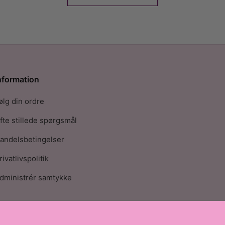
nformation
ølg din ordre
fte stillede spørgsmål
andelsbetingelser
rivatlivspolitik
dministrér samtykke