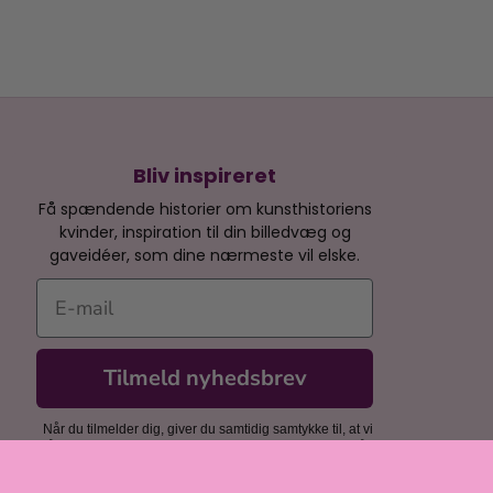
Bliv inspireret
Få spændende historier om kunsthistoriens
kvinder, inspiration til din billedvæg og
gaveidéer, som dine nærmeste vil elske.
E-mail
Tilmeld nyhedsbrev
Når du tilmelder dig, giver du samtidig samtykke til, at vi
må sende dig e-mails med et marketingsmæssigt formål.