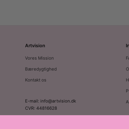
Artvision
I
Vores Mission
F
Bæredygtighed
O
Kontakt os
H
P
E-mail: info@artvision.dk
A
CVR: 44816628