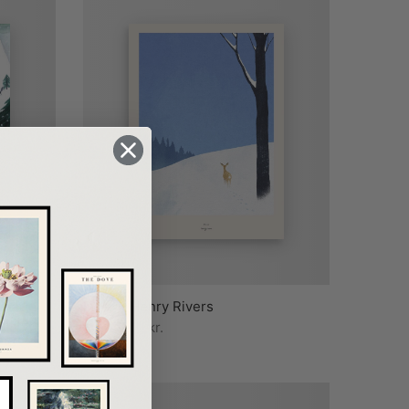
s at
Deer – Henry Rivers
Muller
Fra
79,00
kr.