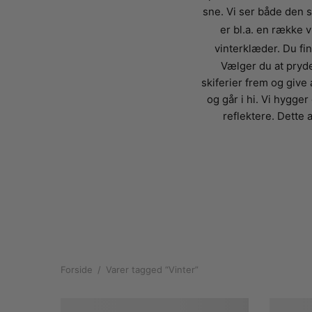
sne. Vi ser både den 
er bl.a. en række v
vinterklæder. Du fi
Vælger du at pryde
skiferier frem og give
og går i hi. Vi hygge
reflektere. Dette 
Forside
/
Varer tagged “Vinter”