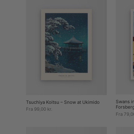
Swans i
Tsuchiya Koitsu – Snow at Ukimido
Forsber
Fra
99,00
kr.
Fra
79,