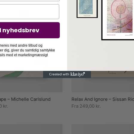
d nyhedsbrev
neres med andre tilbud og
der dig, giver du samtidig samtykke
-mails med et marketingmæssigt
pe – Michelle Carlslund
Relax And Ignore – Sissan Ri
00
kr.
Fra
249,00
kr.