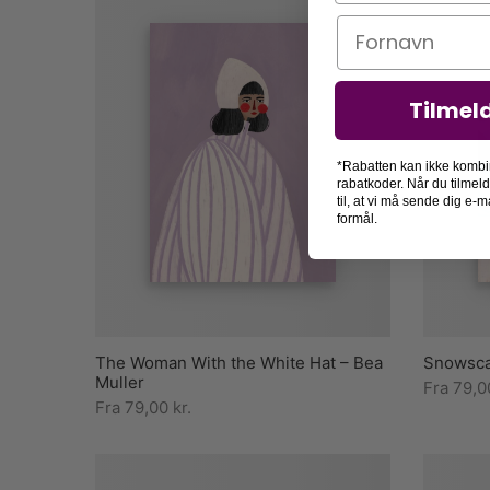
Navn
Tilmel
*Rabatten kan ikke kombi
rabatkoder. Når du tilmel
til, at vi må sende dig e
formål.
The Woman With the White Hat – Bea
Snowsca
Muller
Fra
79,
Fra
79,00
kr.