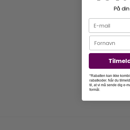
På din
E-mail
Navn
Tilmel
*Rabatten kan ikke kombi
rabatkoder. Når du tilmel
til, at vi må sende dig e
formål.