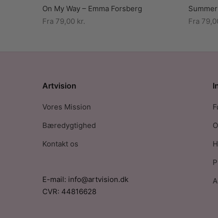
On My Way – Emma Forsberg
Summer 
Fra
79,00
kr.
Fra
79,
Artvision
I
Vores Mission
F
Bæredygtighed
O
Kontakt os
H
P
E-mail: info@artvision.dk
A
CVR: 44816628