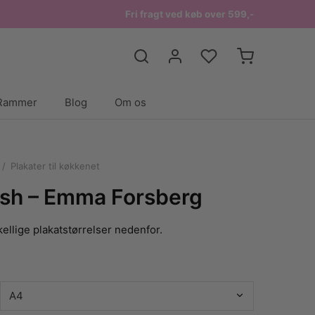
Fri fragt ved køb over 599,-
Rammer
Blog
Om os
/
Plakater til køkkenet
ish – Emma Forsberg
ellige plakatstørrelser nedenfor.