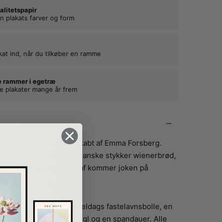
alitetspapir
n plakats farver og form
kat ind, når du tilkøber en ramme
e rammer i egetræ
ne plakater mange år frem
g sjove kage plakat er skabt af Emma Forsberg.
 6 af de mest berømte danske stykker wienerbrød,
aldt “Danish Bread”. Deraf kommer joken på
 hindbærsnitte, en gammeldags fastelavnsbolle, en
 tebirkes, en kanelsnegl og en spandauer. Alle