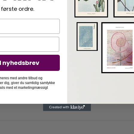
kager, der måske især
 første ordre.
også elsker danske kage
Denne kage plakat fås 
100×140 cm. Du kan væl
størrelse du vælger. Alt
når du bestiller en pla
vælger en ramme i størr
d nyhedsbrev
rammen. Vælger du en r
forsiden være af akrylg
neres med andre tilbud og
skabt med.
der dig, giver du samtidig samtykke
-mails med et marketingmæssigt
Detaljer