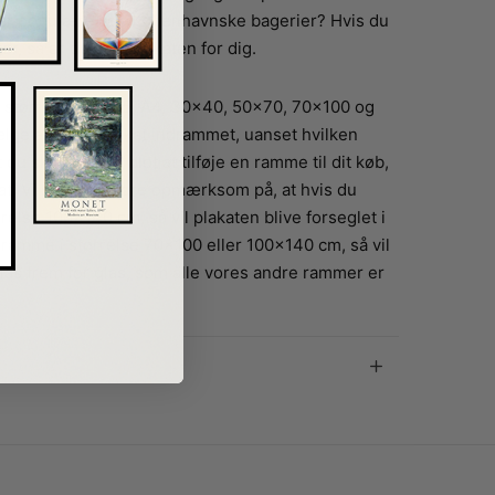
 er populære i de Københavnske bagerier? Hvis du
r, så er det her plakaten for dig.
i størrelserne: A5, A4, 30×40, 50×70, 70×100 og
ge at få din plakat indrammet, uanset hvilken
 du skal gøre er blot at tilføje en ramme til dit køb,
kat. Vi skal dog gøre opmærksom på, at hvis du
else 100×140 cm, så vil plakaten blive forseglet i
amme i størrelse 70×100 eller 100×140 cm, så vil
las frem for glas, som alle vores andre rammer er