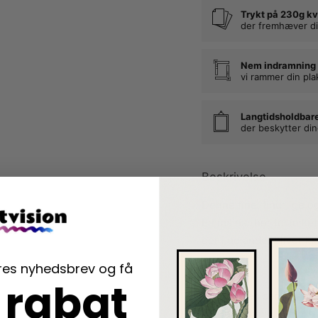
Trykt på 230g kv
der fremhæver di
Nem indramning
vi rammer din pla
Langtidsholdbar
der beskytter di
Beskrivelse
Denne fine, finurlige o
Emma har her fortolket
der i udlandet bliver k
plakaten.
ores nyhedsbrev og få
 rabat
På plakaten ser vi; en
kardemommesnurrer, en