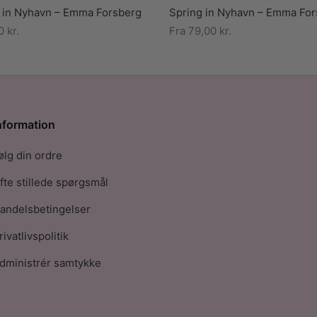
in Nyhavn – Emma Forsberg
Spring in Nyhavn – Emma Fo
00
kr.
Fra
79,00
kr.
nformation
ølg din ordre
fte stillede spørgsmål
andelsbetingelser
rivatlivspolitik
dministrér samtykke