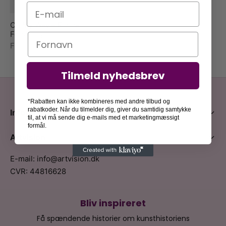
E-mail
On My Way – Emma
Forsberg
Navn
Fra
79,00
kr.
Tilmeld nyhedsbrev
*Rabatten kan ikke kombineres med andre tilbud og
rabatkoder. Når du tilmelder dig, giver du samtidig samtykke
Information
til, at vi må sende dig e-mails med et marketingmæssigt
formål.
Artvision
E-mail: info@artvision.dk
CVR: 44816628
Bliv inspireret
Få spændende historier om kunsthistoriens