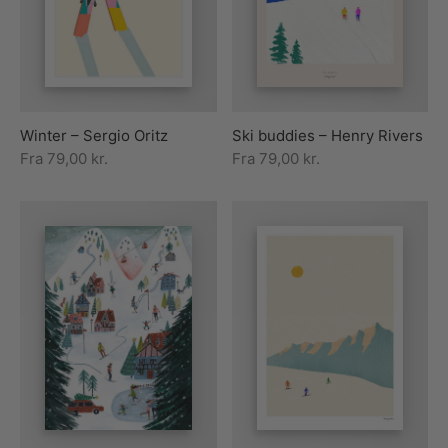
rakte plakater
ntikken
ater til sommerhuset
us plakater
ter i pastelfarver
isme
ater med kvinder
ægt plakater
essionisme
lakater
Winter – Sergio Oritz
Ski buddies – Henry Rivers
ey plakater
ernisme
erplakater
Fra
79,00
kr.
Fra
79,00
kr.