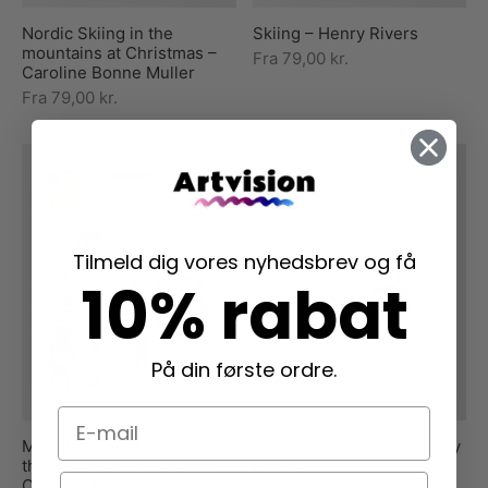
Nordic Skiing in the
Skiing – Henry Rivers
mountains at Christmas –
Fra
79,00
kr.
Caroline Bonne Muller
Fra
79,00
kr.
Tilmeld dig vores nyhedsbrev og få
10% rabat
På din første ordre.
E-mail
Mountain Landscape with
Skiing 2: Cable car – Henry
the houses in the snow –
Rivers
Navn
Caroline Bonne Muller