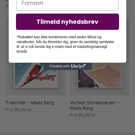
Fra
79,00
kr.
Fra
79,00
kr.
Tilmeld nyhedsbrev
*Rabatten kan ikke kombineres med andre tilbud og
rabatkoder. Når du tilmelder dig, giver du samtidig samtykke
til, at vi må sende dig e-mails med et marketingmæssigt
formål.
Freerider – Mads Berg
Verbier Snowboarder –
Mads Berg
Fra
99,00
kr.
Fra
99,00
kr.