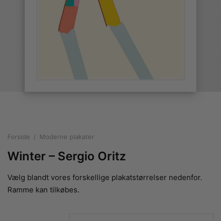
rakte plakater
ntikken
ater til sommerhuset
us plakater
ter i pastelfarver
isme
ater med kvinder
ægt plakater
essionisme
lakater
ey plakater
ernisme
erplakater
Forside
/
Moderne plakater
Winter – Sergio Oritz
Vælg blandt vores forskellige plakatstørrelser nedenfor.
Ramme kan tilkøbes.