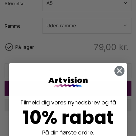
Størrelse
Ramme
79,00
kr.
På lager
Tilføj til kurv
Tilmeld dig vores nyhedsbrev og få
Tilføj til ønskeliste
10% rabat
Levering: 2-5 hverdage
Fri fragt over 399,-
På din første ordre.