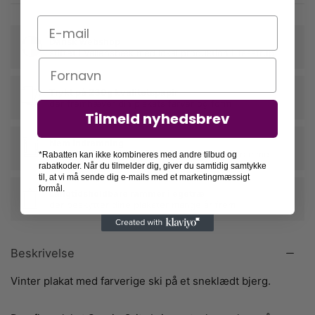
E-mail
Dansk webshop
stiftet i Vallensbæk med lokal produktion i Taastrup
Navn
Trykt på 230g kvalitetspapir
der fremhæver din plakats farver og form
Tilmeld nyhedsbrev
Nem indramning
vi rammer din plakat ind, når du tilkøber en ramme
*Rabatten kan ikke kombineres med andre tilbud og
rabatkoder. Når du tilmelder dig, giver du samtidig samtykke
til, at vi må sende dig e-mails med et marketingmæssigt
formål.
Langtidsholdbare rammer i egetræ
der beskytter dine plakater mange år frem
Beskrivelse
Vinter plakat med farverige ski på et sneklædt bjerg.