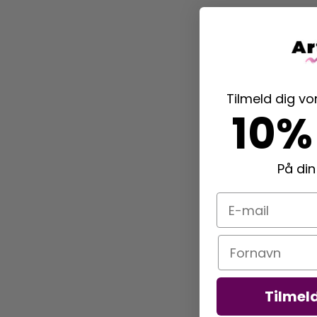
Tilmeld dig v
10%
På din
E-mail
Navn
Tilmel