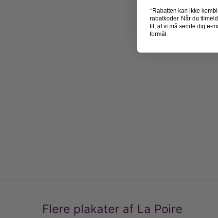
*Rabatten kan ikke kombi
rabatkoder. Når du tilmel
til, at vi må sende dig e
formål.
Flere plakater af La Poire