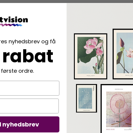
moderne menneske i alt
også rummer en enorm e
Om Kunstneren La
ores nyhedsbrev og få
Anine Cecilie Iversen h
 rabat
og male. Det var hende
verden. Faren var nemli
ben været omgivet af m
 første ordre.
steg hendes interesse f
periode som grafisk des
forfølge sin drøm om at
La Poire plakater, vi ser
Om denne plakat
d nyhedsbrev
Værket
“Lilac Coat”
er o