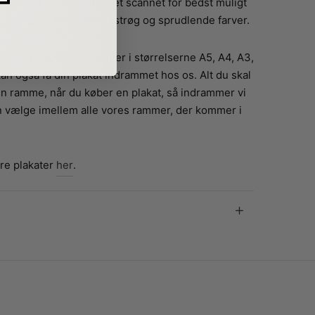
 Reproduktionen er blevet scannet for bedst muligt
lige værks fine penselsstrøg og sprudlende farver.
akat “Lilac Coat” kommer i størrelserne A5, A4, A3,
n også få din plakat indrammet hos os. Alt du skal
 en ramme, når du køber en plakat, så indrammer vi
an vælge imellem alle vores rammer, der kommer i
ire plakater
her
.