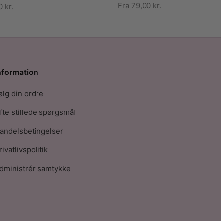
Fra
79,00
kr.
00
kr.
nformation
ølg din ordre
fte stillede spørgsmål
andelsbetingelser
rivatlivspolitik
dministrér samtykke