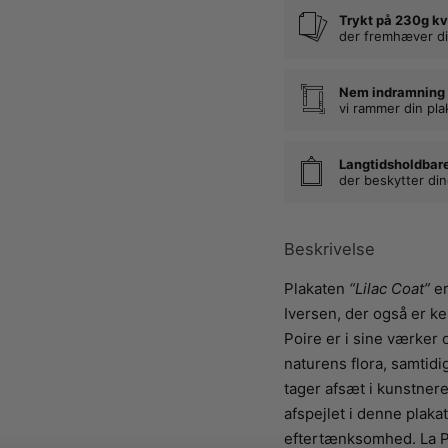
Trykt på 230g kv
der fremhæver di
Nem indramning
vi rammer din pla
Langtidsholdbar
der beskytter di
Beskrivelse
Plakaten
“Lilac Coat”
er
Iversen, der også er k
Poire er i sine værker 
naturens flora, samtid
tager afsæt i kunstnere
afspejlet i denne plak
eftertænksomhed. La Po