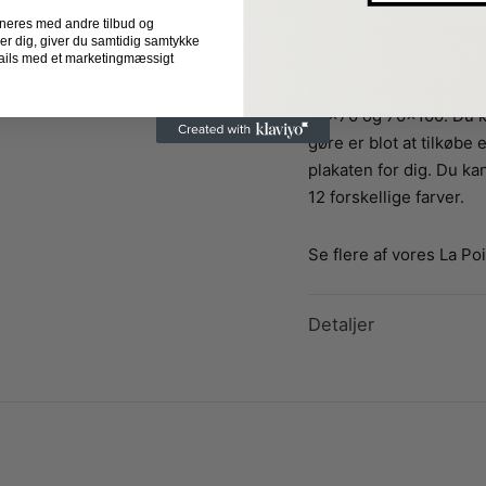
reproduktion af dette.
neres med andre tilbud og
at beholde det oprinde
der dig, giver du samtidig samtykke
-mails med et marketingmæssigt
Den smukke La Poire pl
50×70 og 70×100. Du ka
gøre er blot at tilkøbe
plakaten for dig. Du k
12 forskellige farver.
Se flere af vores La Po
Detaljer