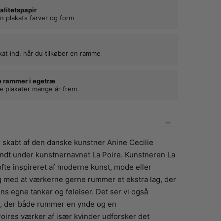
alitetspapir
n plakats farver og form
kat ind, når du tilkøber en ramme
e rammer i egetræ
ne plakater mange år frem
 skabt af den danske kunstner Anine Cecilie
endt under kunstnernavnet La Poire. Kunstneren La
ofte inspireret af moderne kunst, mode eller
ig med at værkerne gerne rummer et ekstra lag, der
ns egne tanker og følelser. Det ser vi også
at, der både rummer en ynde og en
ires værker af især kvinder udforsker det