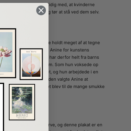
 sin skrøbelighed samtidig med, at kvinderne
legance. De har stil og tør at stå ved dem selv.
 Poire
ar siden hun var helt lille holdt meget af at tegne
s far, der introducerede Anine for kunstens
g kunstlærer, og Anine har derfor helt fra barns
eget kreativitet i sit hjem. Som hun voksede op
or æstetik og kreativitet, og hun arbejdede i en
igner. Men for få års siden valgte Anine at
 leve af sin kunst, og det blev til de mange smukke
 i dag.
prindeligt skabt i vandfarve, og denne plakat er en