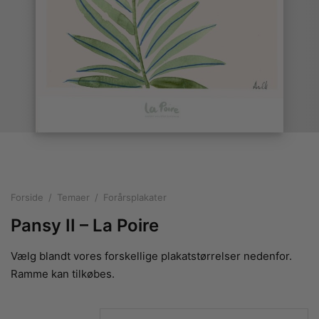
rakte plakater
ntikken
ater til sommerhuset
us plakater
ter i pastelfarver
isme
ater med kvinder
ægt plakater
essionisme
lakater
ey plakater
ernisme
erplakater
Forside
/
Temaer
/
Forårsplakater
Pansy II – La Poire
Vælg blandt vores forskellige plakatstørrelser nedenfor.
Ramme kan tilkøbes.