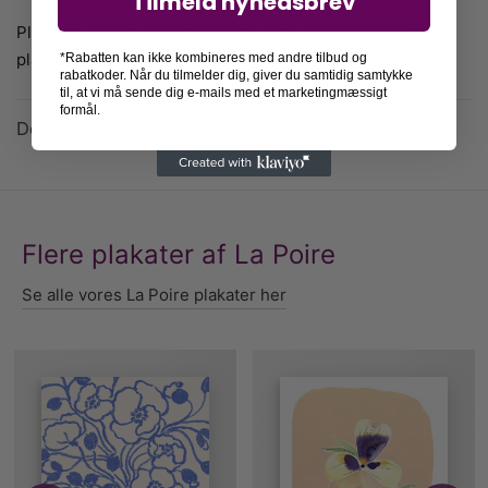
Tilmeld nyhedsbrev
Plakaten passer smukt sammen med La Poires anden
plakat
Pansy I
.
*Rabatten kan ikke kombineres med andre tilbud og
rabatkoder. Når du tilmelder dig, giver du samtidig samtykke
til, at vi må sende dig e-mails med et marketingmæssigt
formål.
Detaljer
Flere plakater af La Poire
Se alle vores La Poire plakater her