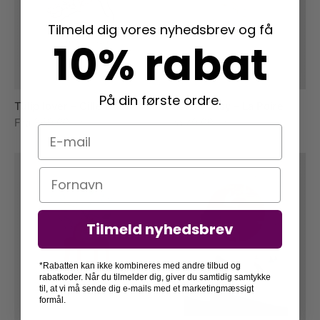
Tilmeld dig vores nyhedsbrev og få
10% rabat
På din første ordre.
Tulip lover – Cille Due
Pastel Pansy – La Poire
Fra
369,00
kr.
Fra
79,00
kr.
E-mail
Navn
Tilmeld nyhedsbrev
*Rabatten kan ikke kombineres med andre tilbud og
rabatkoder. Når du tilmelder dig, giver du samtidig samtykke
til, at vi må sende dig e-mails med et marketingmæssigt
formål.