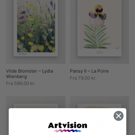
Vilde Blomster – Lydia
Pansy II – La Poire
Wienberg
Fra
79,00
kr.
Fra
599,00
kr.