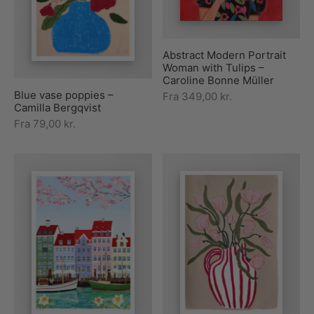
rakte plakater
ntikken
ater til sommerhuset
us plakater
ter i pastelfarver
isme
ater med kvinder
Abstract Modern Portrait
Woman with Tulips –
ægt plakater
essionisme
lakater
Caroline Bonne Müller
Blue vase poppies –
Fra
349,00
kr.
ey plakater
ernisme
erplakater
Camilla Bergqvist
Fra
79,00
kr.