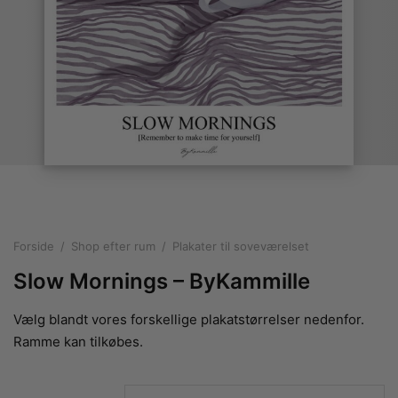
rakte plakater
ntikken
ater til sommerhuset
us plakater
ter i pastelfarver
isme
ater med kvinder
ægt plakater
essionisme
lakater
ey plakater
ernisme
erplakater
Forside
/
Shop efter rum
/
Plakater til soveværelset
Slow Mornings – ByKammille
Vælg blandt vores forskellige plakatstørrelser nedenfor.
Ramme kan tilkøbes.