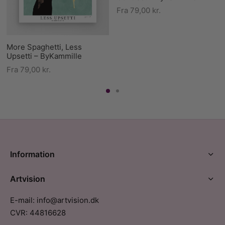
Fra
79,00
kr.
More Spaghetti, Less
Upsetti – ByKammille
Fra
79,00
kr.
Information
Artvision
E-mail: info@artvision.dk
CVR: 44816628