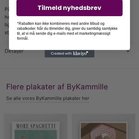
Tilmeld nyhedsbrev
På plakaten ses en kvinde i en yndefuld dans. I sin hånd
har hun et rør, der efterlader et slør af farvemagi. Ja, det
*Rabatten kan ikke kombineres med andre tilbud og
ligner næsten en tryllestav mod den smukke
rabatkoder. Når du tilmelder dig, giver du samtidig samtykke
stjernehimmel.
til, at vi må sende dig e-mails med et marketingmæssigt
formål.
Detaljer
Flere plakater af ByKammille
Se alle vores ByKammille plakater her