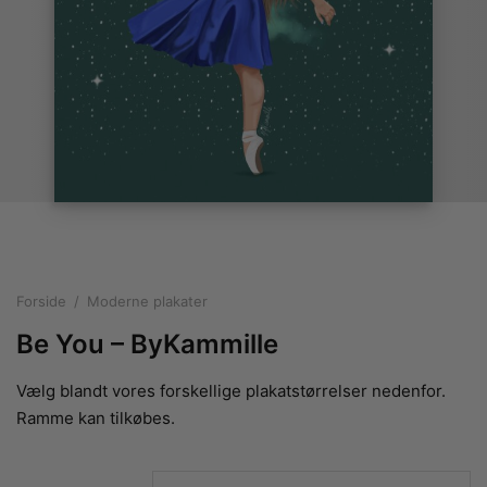
rakte plakater
ntikken
ater til sommerhuset
us plakater
ter i pastelfarver
isme
ater med kvinder
ægt plakater
essionisme
lakater
ey plakater
ernisme
erplakater
Forside
/
Moderne plakater
Be You – ByKammille
Vælg blandt vores forskellige plakatstørrelser nedenfor.
Ramme kan tilkøbes.